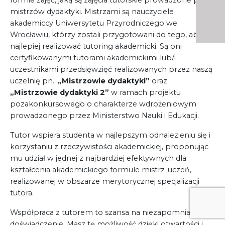
mistrzów dydaktyki. Mistrzami są nauczyciele
Kontakt
akademiccy Uniwersytetu Przyrodniczego we
Wrocławiu, którzy zostali przygotowani do tego, aby jak
My Account
najlepiej realizować tutoring akademicki. Są oni
certyfikowanymi tutorami akademickimi lub/i
Nauka praktyce praktyka nauce
uczestnikami przedsięwzięć realizowanych przez naszą
uczelnię pn.:
„Mistrzowie dydaktyki”
oraz
O nas
„Mistrzowie dydaktyki 2”
w ramach projektu
Polityka Prywatności
pozakonkursowego o charakterze wdrożeniowym
prowadzonego przez Ministerstwo Nauki i Edukacji.
Pomoc
Tutor wspiera studenta w najlepszym odnalezieniu się i
korzystaniu z rzeczywistości akademickiej, proponując
Projekt
mu udział w jednej z najbardziej efektywnych dla
Projekty
kształcenia akademickiego formule mistrz-uczeń,
realizowanej w obszarze merytorycznej specjalizacji
Realizacje
tutora.
Realizacje
Współpraca z tutorem to szansa na niezapomniane
doświadczenie. Masz tę możliwość dzięki otwartości i