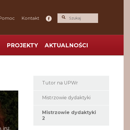
Pomoc
Kontakt
PROJEKTY
AKTUALNOŚCI
ce praktyka nauce
O nas
Polityka Prywatności
Tutor na UPWr
Mistrzowie dydaktyki
Mistrzowie dydaktyki
2
 inż.