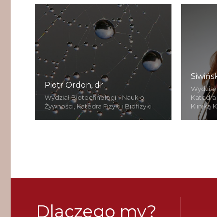
Siwińsk
Piotr Ordon, dr
Wydział
Wydział Biotechnologii i Nauk o
Katedra
Żywności, Katedra Fizyki i Biofizyki
Kliniką 
Dlaczego my?