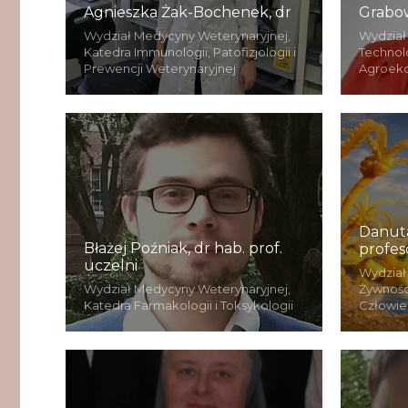
Agnieszka Żak-Bochenek, dr
Grabow
Wydział Medycyny Weterynaryjnej,
Wydział
Katedra Immunologii, Patofizjologii i
Technolo
Prewencji Weterynaryjnej
Agroekol
Danuta
Błażej Poźniak, dr hab. prof.
profes
uczelni
Wydział 
Wydział Medycyny Weterynaryjnej,
Żywnośc
Katedra Farmakologii i Toksykologii
Człowie