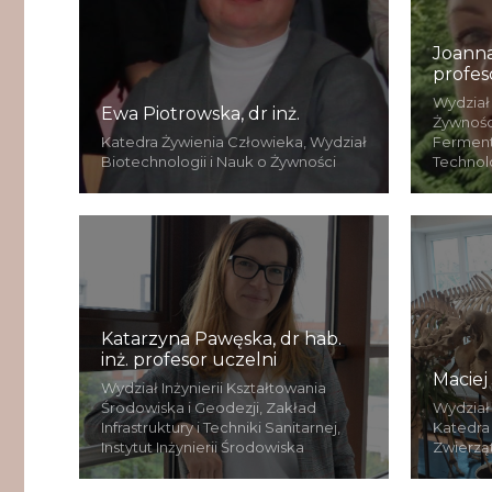
Joanna
profes
Wydział 
Ewa Piotrowska, dr inż.
Żywnośc
Katedra Żywienia Człowieka, Wydział
Fermenta
Biotechnologii i Nauk o Żywności
Technol
Katarzyna Pawęska, dr hab.
inż. profesor uczelni
Maciej
Wydział Inżynierii Kształtowania
Środowiska i Geodezji, Zakład
Wydział
Infrastruktury i Techniki Sanitarnej,
Katedra 
Instytut Inżynierii Środowiska
Zwierzą