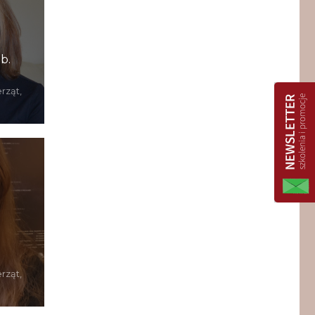
b.
rząt,
rząt,