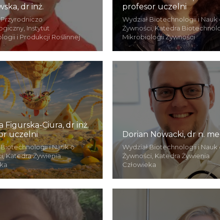
ska, dr inż.
profesor uczelni
 Przyrodniczo
Wydział Biotechnologii i Nauk 
giczny, Instytut
Żywności, Katedra Biotechnolog
ogii i Produkcji Roślinnej
Mikrobiologii Żywności
 Figurska-Ciura, dr inż.
or uczelni
Dorian Nowacki, dr n. me
Biotechnologii i Nauk o
Wydział Biotechnologii i Nauk 
i, Katedra Żywienia
Żywności, Katedra Żywienia
ka
Człowieka