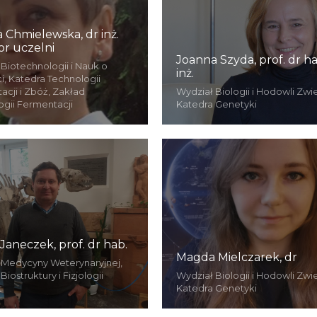
 Chmielewska, dr inż.
or uczelni
Joanna Szyda, prof. dr ha
Biotechnologii i Nauk o
inż.
i, Katedra Technologii
cji i Zbóż, Zakład
Wydział Biologii i Hodowli Zwie
ogii Fermentacji
Katedra Genetyki
 Janeczek, prof. dr hab.
Magda Mielczarek, dr
 Medycyny Weterynaryjnej,
Biostruktury i Fizjologii
Wydział Biologii i Hodowli Zwie
t
Katedra Genetyki