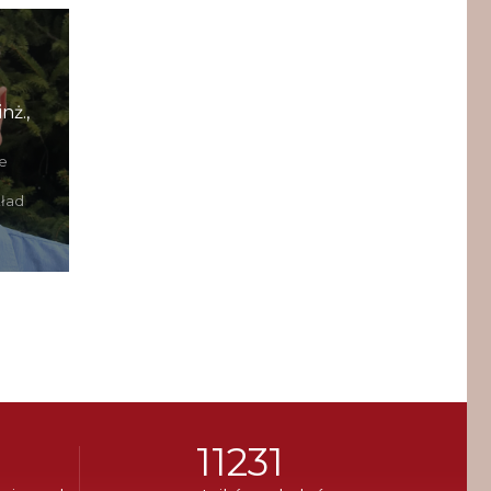
nż.,
ie
kład
11231