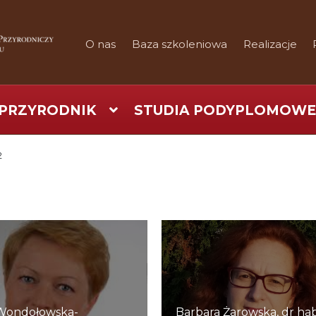
O nas
Baza szkoleniowa
Realizacje
PRZYRODNIK
STUDIA PODYPLOMOWE
art
Checkout
Konferencje
Kontakt
My Account
Nauka prakty
2
Regulamin
Shop
Test
Tutor na UPWr
Wondołowska-
Barbara Żarowska, dr hab.