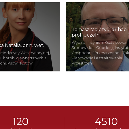
Tomasz Malczyk, dr hab. i
prof. uczelni
Wydział Inżynierii Kształtowan
a Natalia, dr n. wet.
Środowiska i Geodezji, Instytut
 Medycyny Weterynaryjnej,
Gospodarki Przestrzennej, Za
 Chorób Wewnętrznych z
Planowania i Kształtowania
Koni, Psów i Kotów
Przestrzeni
120
4510