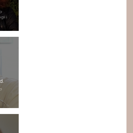
o
ii i
d.
o