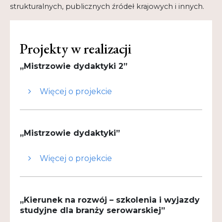
strukturalnych, publicznych źródeł krajowych i innych.
Kontakt
My Account
Projekty w realizacji
Nauka praktyce praktyka nauce
„Mistrzowie dydaktyki 2”
O nas
Więcej o projekcie
Polityka Prywatności
Pomoc
„Mistrzowie dydaktyki”
Projekt
Źródło finansowania:
Projekt
Więcej o projekcie
Projekty
dofinansowany ze środków Unii
Europejskiej w ramach Programu
Realizacje
Operacyjnego Wiedza Edukacja Rozwój
2014-2020, współfinansowanego z
„Kierunek na rozwój – szkolenia i wyjazdy
Realizacje
Europejskiego Funduszu Społecznego.
studyjne dla branży serowarskiej”