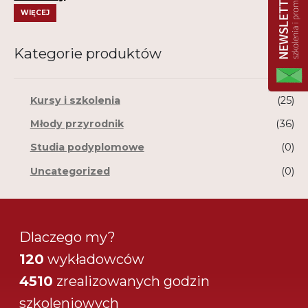
Regulamin
WIĘCEJ
Shop
Kategorie produktów
Test
Tutor na UPWr
Kursy i szkolenia
(25)
Młody przyrodnik
(36)
Mistrzowie dydaktyki
Mistrzowie dydaktyki 2
Studia podyplomowe
(0)
Uncategorized
(0)
Dlaczego my?
120
wykładowców
4510
zrealizowanych godzin
szkoleniowych