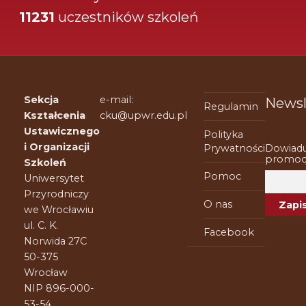
11231
uczestników szkoleń
Sekcja
e-mail:
Newsl
Regulamin
Kształcenia
cku@upwr.edu.pl
Ustawicznego
Polityka
i Organizacji
Dowiadu
Prywatności
promocj
Szkoleń
Pomoc
Uniwersytet
Przyrodniczy
O nas
we Wrocławiu
ul. C. K.
Facebook
Norwida 27C
50-375
Wrocław
NIP 896-000-
53-54