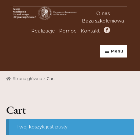
Przejdź
Przejdź
O nas
do
do
Baza szkoleniowa
nawigacji
treści
Realizacje
Pomoc
Kontakt
Menu
Strona główna
Strona główna
Cart
Aktualności
Baza szkoleniowa
Cart
Cart
Checkout
Twój koszyk jest pusty.
Konferencje