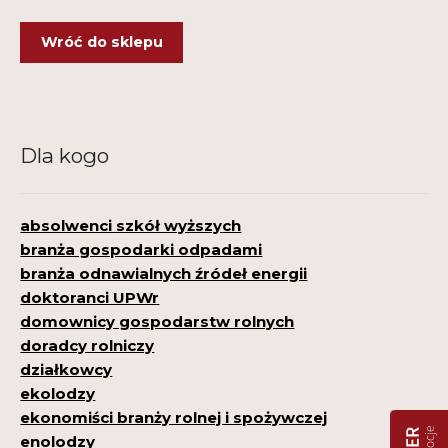
Kontakt
Wróć do sklepu
My Account
Nauka praktyce praktyka nauce
Dla kogo
O nas
Polityka Prywatności
absolwenci szkół wyższych
branża gospodarki odpadami
Pomoc
branża odnawialnych źródeł energii
Projekt
doktoranci UPWr
domownicy gospodarstw rolnych
Projekty
doradcy rolniczy
działkowcy
Realizacje
ekolodzy
ekonomiści branży rolnej i spożywczej
Realizacje
enolodzy