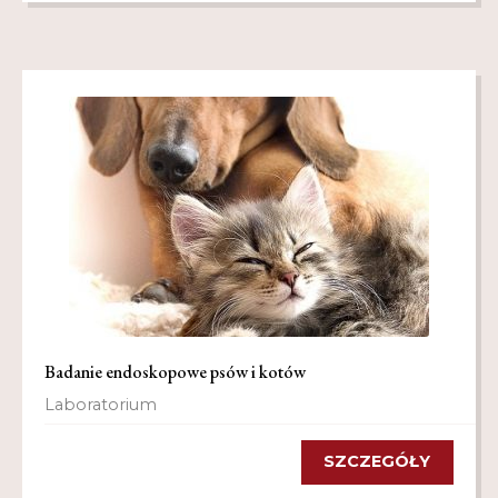
Regulamin
Shop
Test
Tutor na UPWr
Mistrzowie dydaktyki
Mistrzowie dydaktyki 2
Badanie endoskopowe psów i kotów
Laboratorium
SZCZEGÓŁY