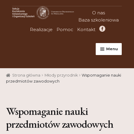
Przejdź
Przejdź
O nas
do
do
Baza szkoleniowa
nawigacji
treści
Realizacje
Pomoc
Kontakt
Menu
Strona główna
Strona główna
Młody przyrodnik
Wspomaganie nauki
Aktualności
przedmiotów zawodowych
Baza szkoleniowa
Cart
Wspomaganie nauki
Checkout
przedmiotów zawodowych
Konferencje