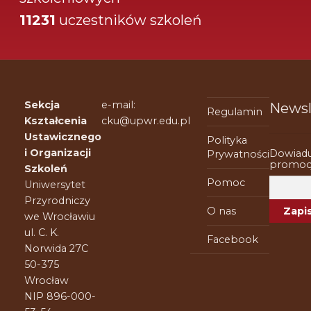
11231
uczestników szkoleń
Sekcja
e-mail:
Newsl
Regulamin
Kształcenia
cku@upwr.edu.pl
Ustawicznego
Polityka
i Organizacji
Dowiadu
Prywatności
promocj
Szkoleń
Pomoc
Uniwersytet
Przyrodniczy
O nas
we Wrocławiu
ul. C. K.
Facebook
Norwida 27C
50-375
Wrocław
NIP 896-000-