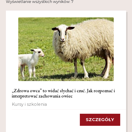
Wyświetlanie wszystkich wyników: 7
Kontakt
My Account
Nauka praktyce praktyka nauce
O nas
Polityka Prywatności
Pomoc
Projekt
„Zdrowa owca” to widać słychać i czuć. Jak rozpoznać i
interpretować zachowania owiec
Projekty
Kursy i szkolenia
Realizacje
SZCZEGÓŁY
Realizacje