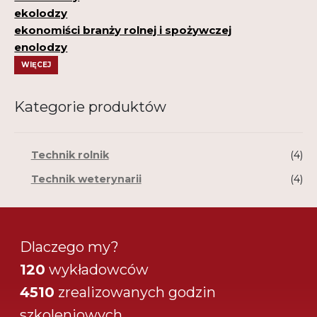
ekolodzy
ekonomiści branży rolnej i spożywczej
enolodzy
WIĘCEJ
Kategorie produktów
Technik rolnik
(4)
Technik weterynarii
(4)
Dlaczego my?
120
wykładowców
4510
zrealizowanych godzin
szkoleniowych