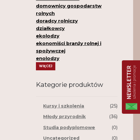
domownicy gospodarstw
rolnych
doradcy rolniczy
działkowcy
ekolodzy
ekonomiści branży rolnej i
spożywczej
enolodzy
WIĘCEJ
Kategorie produktów
Kursy i szkolenia
(25)
Młody przyrodnik
(36)
Studia podyplomowe
(0)
Uncategorized
(0)