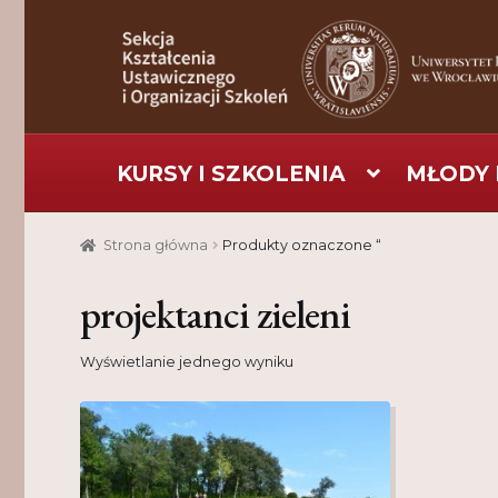
Przejdź
Przejdź
do
do
nawigacji
treści
KURSY I SZKOLENIA
MŁODY 
Strona główna
Aktualności
Baza szkoleniowa
C
Strona główna
Produkty oznaczone “
Pomoc
Projekt
Projekty
Realizacje
Realizacje
projektanci zieleni
Wyświetlanie jednego wyniku