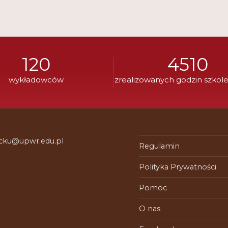
120
4510
wykładowców
zrealizowanych godzin szkol
 cku@upwr.edu.pl
Regulamin
Polityka Prywatności
Pomoc
O nas