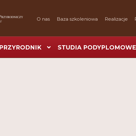
O nas
Baza szkoleniowa
Realizacje
PRZYRODNIK
STUDIA PODYPLOMOWE
art
Checkout
Konferencje
Kontakt
My Account
Nauka prakty
Regulamin
Shop
Test
Tutor na UPWr