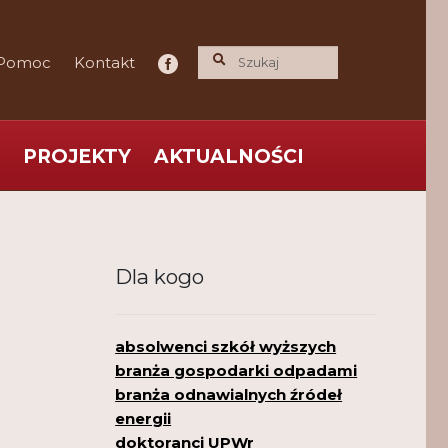
Pomoc
Kontakt
PROJEKTY
AKTUALNOŚCI
ce praktyka nauce
O nas
Polityka Prywatności
Dla kogo
absolwenci szkół wyższych
branża gospodarki odpadami
branża odnawialnych źródeł
energii
doktoranci UPWr