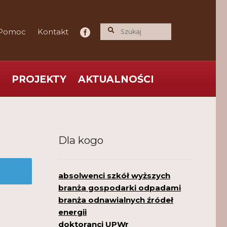
Pomoc
Kontakt
PROJEKTY
AKTUALNOŚCI
ce praktyka nauce
O nas
Polityka Prywatności
Dla kogo
absolwenci szkół wyższych
branża gospodarki odpadami
branża odnawialnych źródeł
energii
doktoranci UPWr