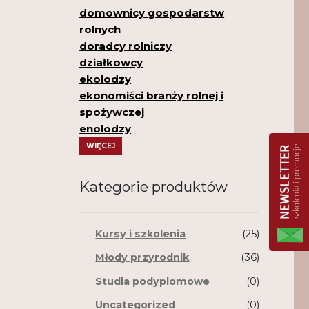
domownicy gospodarstw
rolnych
doradcy rolniczy
działkowcy
ekolodzy
ekonomiści branży rolnej i
spożywczej
enolodzy
WIĘCEJ
Kategorie produktów
Kursy i szkolenia
(25)
Młody przyrodnik
(36)
Studia podyplomowe
(0)
Uncategorized
(0)