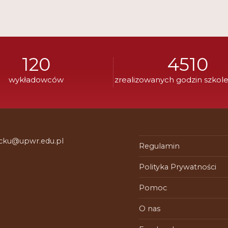
120
4510
wykładowców
zrealizowanych godzin szkol
 cku@upwr.edu.pl
Regulamin
Polityka Prywatności
Pomoc
O nas