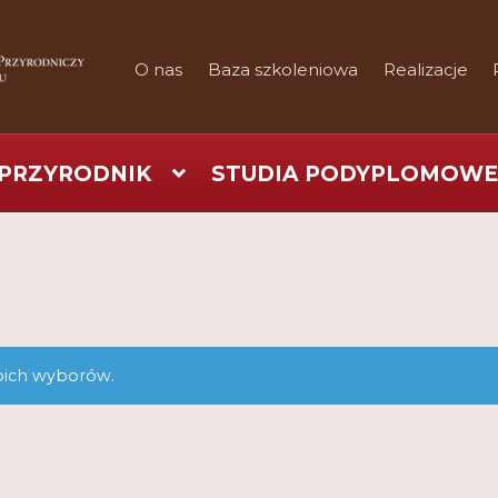
O nas
Baza szkoleniowa
Realizacje
PRZYRODNIK
STUDIA PODYPLOMOWE
art
Checkout
Konferencje
Kontakt
My Account
Nauka prakty
Regulamin
Shop
Test
Tutor na UPWr
oich wyborów.