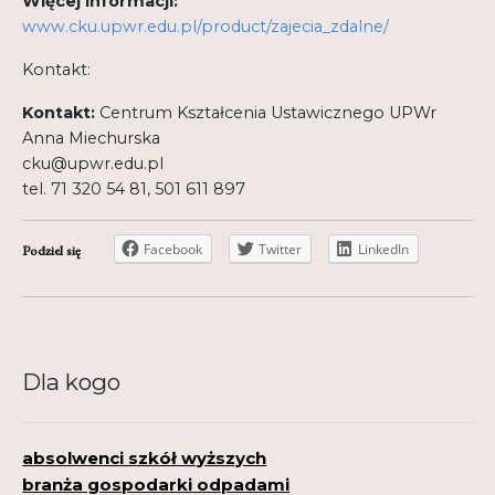
Więcej informacji:
www.cku.upwr.edu.pl/product/zajecia_zdalne/
Kontakt:
Kontakt:
Centrum Kształcenia Ustawicznego UPWr
Anna Miechurska
cku@upwr.edu.pl
tel. 71 320 54 81, 501 611 897
Facebook
Twitter
LinkedIn
Podziel się
Dla kogo
absolwenci szkół wyższych
branża gospodarki odpadami