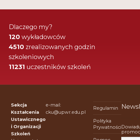
Dlaczego my?
120
wykładowców
4510
zrealizowanych godzin
szkoleniowych
11231
uczestników szkoleń
Sekcja
e-mail:
Newsl
Regulamin
Kształcenia
cku@upwr.edu.pl
Ustawicznego
Polityka
i Organizacji
Dowiadu
Prywatności
promocj
Szkoleń
Pomoc