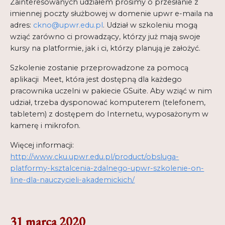
Zainteresowanych udziałem prosimy o przesłanie z
imiennej poczty służbowej w domenie upwr e-maila na
adres:
ckno@upwr.edu.pl
. Udział w szkoleniu mogą
wziąć zarówno ci prowadzący, którzy już mają swoje
kursy na platformie, jak i ci, którzy planują je założyć.
Szkolenie zostanie przeprowadzone za pomocą
aplikacji Meet, która jest dostępną dla każdego
pracownika uczelni w pakiecie GSuite. Aby wziąć w nim
udział, trzeba dysponować komputerem (telefonem,
tabletem) z dostępem do Internetu, wyposażonym w
kamerę i mikrofon.
Więcej informacji:
http://www.cku.upwr.edu.pl/product/obsluga-
platformy-ksztalcenia-zdalnego-upwr-szkolenie-on-
line-dla-nauczycieli-akademickich/
31 marca 2020