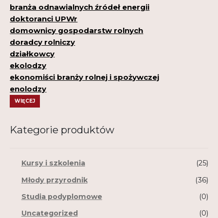
branża odnawialnych źródeł energii
doktoranci UPWr
domownicy gospodarstw rolnych
doradcy rolniczy
działkowcy
ekolodzy
ekonomiści branży rolnej i spożywczej
enolodzy
WIĘCEJ
Kategorie produktów
Kursy i szkolenia
(25)
Młody przyrodnik
(36)
Studia podyplomowe
(0)
Uncategorized
(0)