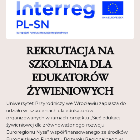
Kontakt
My Account
Nauka praktyce praktyka nauce
REKRUTACJA NA
O nas
SZKOLENIA DLA
Polityka Prywatności
EDUKATORÓW
Pomoc
ŻYWIENIOWYCH
Projekt
Uniwersytet Przyrodniczy we Wrocławiu zaprasza do
Projekty
udziału w szkoleniach dla edukatorów
organizowanych w ramach projektu „Sieć edukacji
Realizacje
żywieniowej dla zrównoważonego rozwoju
Realizacje
Euroregionu Nysa” współfinansowanego ze środków
Europejskiego Funduszu Rozwoju Regionalnego w