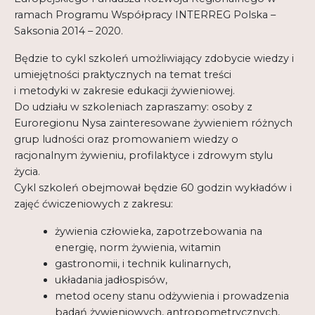
Regulamin
ramach Programu Współpracy INTERREG Polska –
Saksonia 2014 – 2020.
Shop
Będzie to cykl szkoleń umożliwiający zdobycie wiedzy i
Test
umiejętności praktycznych na temat treści
i metodyki w zakresie edukacji żywieniowej.
Tutor na UPWr
Do udziału w szkoleniach zapraszamy: osoby z
Euroregionu Nysa zainteresowane żywieniem różnych
Mistrzowie dydaktyki
grup ludności oraz promowaniem wiedzy o
Mistrzowie dydaktyki 2
racjonalnym żywieniu, profilaktyce i zdrowym stylu
życia.
Cykl szkoleń obejmował będzie 60 godzin wykładów i
zajęć ćwiczeniowych z zakresu:
żywienia człowieka, zapotrzebowania na
energię, norm żywienia, witamin
gastronomii, i technik kulinarnych,
układania jadłospisów,
metod oceny stanu odżywienia i prowadzenia
badań żywieniowych, antropometrycznych,