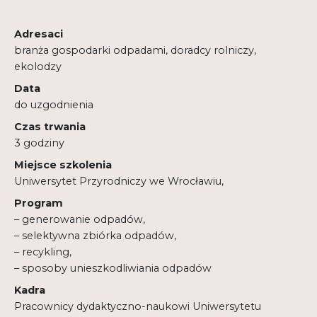
Regulamin
Adresaci
Shop
branża gospodarki odpadami, doradcy rolniczy,
ekolodzy
Test
Data
Tutor na UPWr
do uzgodnienia
Czas trwania
Mistrzowie dydaktyki
3 godziny
Mistrzowie dydaktyki 2
Miejsce szkolenia
Uniwersytet Przyrodniczy we Wrocławiu,
Program
– generowanie odpadów,
– selektywna zbiórka odpadów,
– recykling,
– sposoby unieszkodliwiania odpadów
Kadra
Pracownicy dydaktyczno-naukowi Uniwersytetu