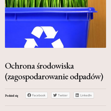
Kontakt
My Account
Nauka praktyce praktyka nauce
O nas
Polityka Prywatności
Pomoc
Ochrona środowiska
Projekt
(zagospodarowanie odpadów)
Projekty
Realizacje
Facebook
Twitter
LinkedIn
Podziel się
Realizacje