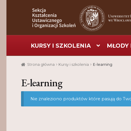
Przejdź
Przejdź
do
do
nawigacji
treści
KURSY I SZKOLENIA
MŁODY 
Strona główna
Aktualności
Baza szkoleniowa
C
Strona główna
Kursy i szkolenia
E-learning
Pomoc
Projekt
Projekty
Realizacje
Realizacje
E-learning
Nie znaleziono produktów które pasują do Tw