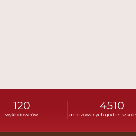
120
4510
wykładowców
zrealizowanych godzin szkol