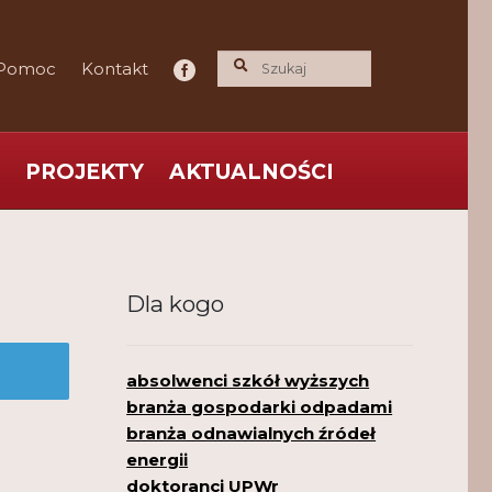
Pomoc
Kontakt
PROJEKTY
AKTUALNOŚCI
ce praktyka nauce
O nas
Polityka Prywatności
Dla kogo
absolwenci szkół wyższych
branża gospodarki odpadami
branża odnawialnych źródeł
energii
doktoranci UPWr