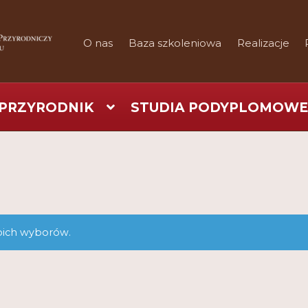
O nas
Baza szkoleniowa
Realizacje
PRZYRODNIK
STUDIA PODYPLOMOWE
art
Checkout
Konferencje
Kontakt
My Account
Nauka prakty
Regulamin
Shop
Test
Tutor na UPWr
oich wyborów.