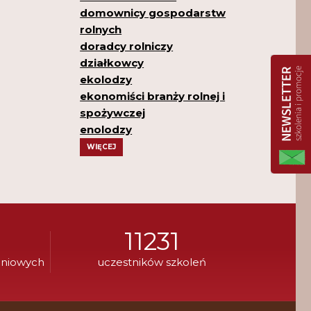
domownicy gospodarstw
rolnych
doradcy rolniczy
działkowcy
ekolodzy
ekonomiści branży rolnej i
spożywczej
enolodzy
WIĘCEJ
11231
eniowych
uczestników szkoleń