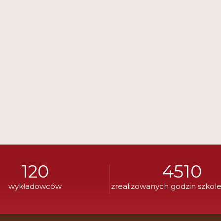
120
4510
wykładowców
zrealizowanych godzin szkol