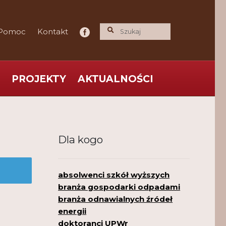
Pomoc
Kontakt
PROJEKTY
AKTUALNOŚCI
ce praktyka nauce
O nas
Polityka Prywatności
Dla kogo
absolwenci szkół wyższych
branża gospodarki odpadami
branża odnawialnych źródeł
energii
doktoranci UPWr