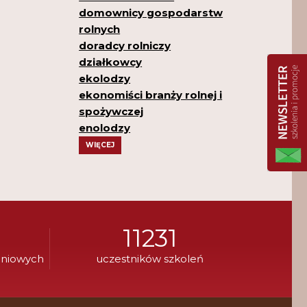
domownicy gospodarstw
rolnych
doradcy rolniczy
działkowcy
ekolodzy
ekonomiści branży rolnej i
spożywczej
enolodzy
WIĘCEJ
11231
eniowych
uczestników szkoleń