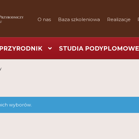
O nas
Baza szkoleniowa
Realizacje
PRZYRODNIK
STUDIA PODYPLOMOWE
art
Checkout
Konferencje
Kontakt
My Account
Nauka prakty
y
Regulamin
Shop
Test
Tutor na UPWr
oich wyborów.