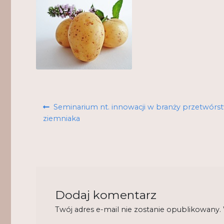
Nawigacja
Poprzedni
Seminarium nt. innowacji w branży przetwórs
wpisu
wpis:
ziemniaka
Dodaj komentarz
Twój adres e-mail nie zostanie opublikowany.