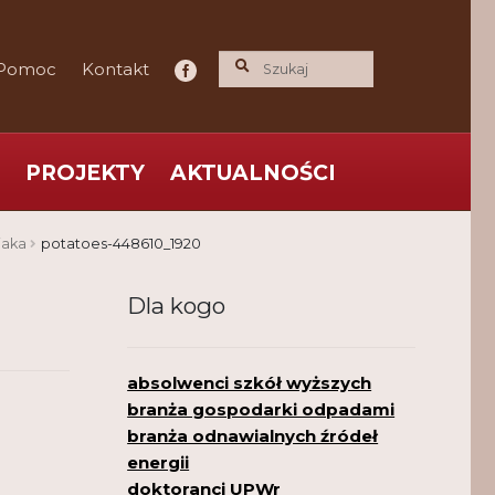
Pomoc
Kontakt
PROJEKTY
AKTUALNOŚCI
ce praktyka nauce
O nas
Polityka Prywatności
iaka
potatoes-448610_1920
Dla kogo
absolwenci szkół wyższych
branża gospodarki odpadami
branża odnawialnych źródeł
energii
doktoranci UPWr