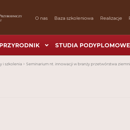
O nas
Baza szkoleniowa
Realizacje
PRZYRODNIK
STUDIA PODYPLOMOWE
art
Checkout
Konferencje
Kontakt
My Account
Nauka prakty
y i szkolenia
Seminarium nt. innowacji w branży przetwórstwa ziemn
Regulamin
Shop
Test
Tutor na UPWr