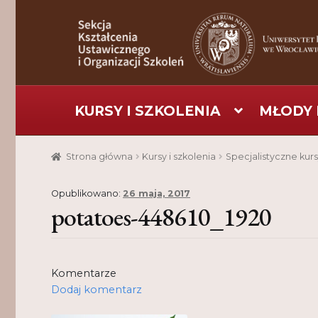
Przejdź
Przejdź
do
do
nawigacji
treści
KURSY I SZKOLENIA
MŁODY 
Strona główna
Aktualności
Baza szkoleniowa
C
Strona główna
Kursy i szkolenia
Specjalistyczne kurs
Pomoc
Projekt
Projekty
Realizacje
Realizacje
Opublikowano:
26 maja, 2017
potatoes-448610_1920
Komentarze
Dodaj komentarz