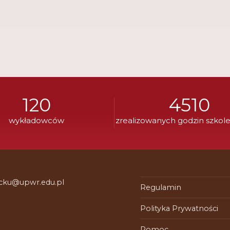
120
4510
wykładowców
zrealizowanych godzin szkol
 cku@upwr.edu.pl
Regulamin
Polityka Prywatności
Pomoc