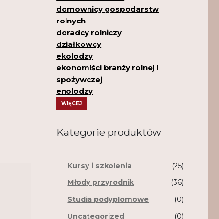
domownicy gospodarstw
rolnych
doradcy rolniczy
działkowcy
ekolodzy
ekonomiści branży rolnej i
spożywczej
enolodzy
WIĘCEJ
Kategorie produktów
Kursy i szkolenia
(25)
Młody przyrodnik
(36)
Studia podyplomowe
(0)
Uncategorized
(0)