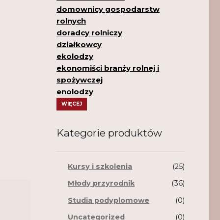
domownicy gospodarstw
rolnych
doradcy rolniczy
działkowcy
ekolodzy
ekonomiści branży rolnej i
spożywczej
enolodzy
WIĘCEJ
Kategorie produktów
Kursy i szkolenia
(25)
Młody przyrodnik
(36)
Studia podyplomowe
(0)
Uncategorized
(0)