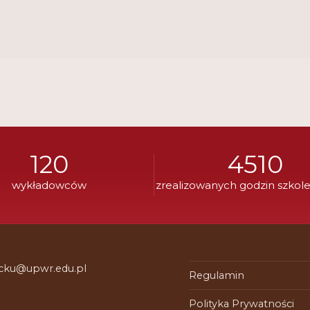
120
4510
wykładowców
zrealizowanych godzin szkol
 cku@upwr.edu.pl
Regulamin
Polityka Prywatności