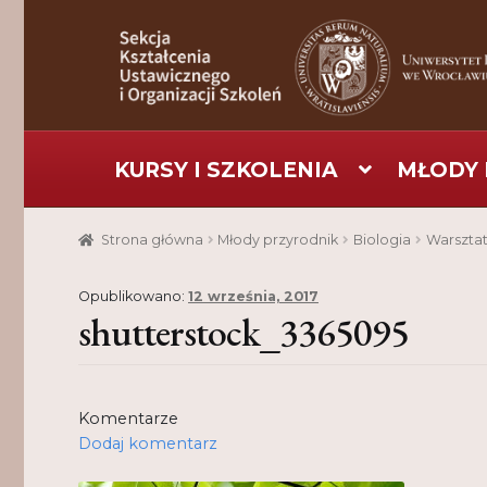
Przejdź
Przejdź
do
do
nawigacji
treści
KURSY I SZKOLENIA
MŁODY 
Strona główna
Aktualności
Baza szkoleniowa
C
Strona główna
Młody przyrodnik
Biologia
Warszta
Pomoc
Projekt
Projekty
Realizacje
Realizacje
Opublikowano:
12 września, 2017
shutterstock_3365095
Komentarze
Dodaj komentarz