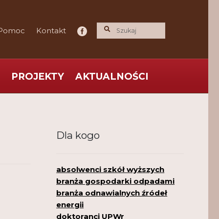
Pomoc
Kontakt
PROJEKTY
AKTUALNOŚCI
ce praktyka nauce
O nas
Polityka Prywatności
Dla kogo
absolwenci szkół wyższych
branża gospodarki odpadami
branża odnawialnych źródeł
energii
doktoranci UPWr