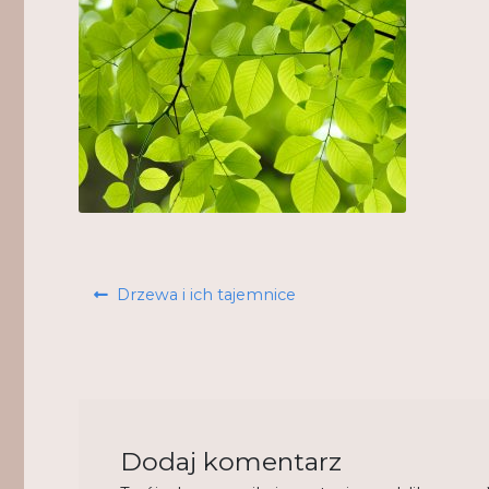
Nawigacja
Poprzedni
Drzewa i ich tajemnice
wpisu
wpis:
Dodaj komentarz