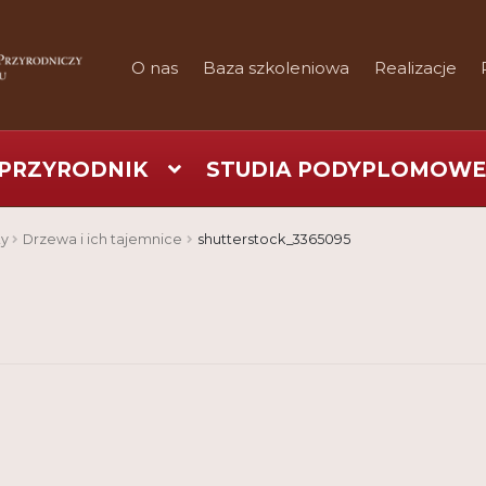
O nas
Baza szkoleniowa
Realizacje
PRZYRODNIK
STUDIA PODYPLOMOWE
art
Checkout
Konferencje
Kontakt
My Account
Nauka prakty
ty
Drzewa i ich tajemnice
shutterstock_3365095
Regulamin
Shop
Test
Tutor na UPWr