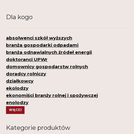
Dla kogo
absolwenci szkół wyższych
branża gospodarki odpadami
branża odnawialnych źródeł energii
doktoranci UPWr
domownicy gospodarstw rolnych
doradcy rolniczy
działkowcy
ekolodzy
ekonomiści branży rolnej i spożywczej
enolodzy
WIĘCEJ
Kategorie produktów