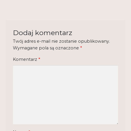
Regulamin
Shop
Test
Dodaj komentarz
Twój adres e-mail nie zostanie opublikowany.
Tutor na UPWr
Wymagane pola są oznaczone
*
Mistrzowie dydaktyki
Komentarz
*
Mistrzowie dydaktyki 2