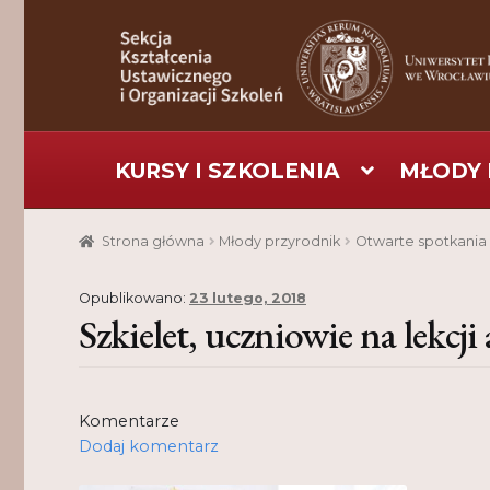
Przejdź
Przejdź
do
do
nawigacji
treści
KURSY I SZKOLENIA
MŁODY 
Strona główna
Aktualności
Baza szkoleniowa
C
Strona główna
Młody przyrodnik
Otwarte spotkania
Pomoc
Projekt
Projekty
Realizacje
Realizacje
Opublikowano:
23 lutego, 2018
Szkielet, uczniowie na lekcji
Komentarze
Dodaj komentarz