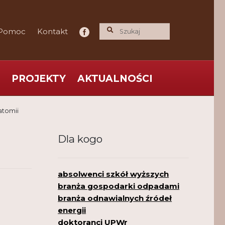
Pomoc
Kontakt
PROJEKTY
AKTUALNOŚCI
ce praktyka nauce
O nas
Polityka Prywatności
atomii
Dla kogo
absolwenci szkół wyższych
branża gospodarki odpadami
branża odnawialnych źródeł
energii
doktoranci UPWr