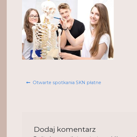
Nawigacja
Poprzedni
Otwarte spotkania SKN płatne
wpisu
wpis:
Dodaj komentarz