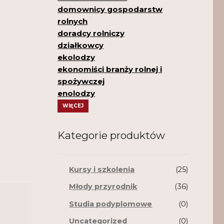
domownicy gospodarstw
rolnych
doradcy rolniczy
działkowcy
ekolodzy
ekonomiści branży rolnej i
spożywczej
enolodzy
WIĘCEJ
Kategorie produktów
Kursy i szkolenia
(25)
Młody przyrodnik
(36)
Studia podyplomowe
(0)
Uncategorized
(0)