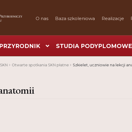
O nas
Baza szkoleniowa
Realizacje
PRZYRODNIK
STUDIA PODYPLOMOWE
art
Checkout
Konferencje
Kontakt
My Account
Nauka prakty
 SKN
Otwarte spotkania SKN płatne
Szkielet, uczniowie na lekcji an
Regulamin
Shop
Test
Tutor na UPWr
 anatomii