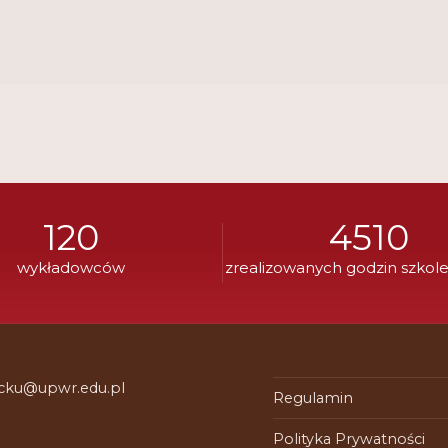
120
4510
wykładowców
zrealizowanych godzin szkol
 cku@upwr.edu.pl
Regulamin
Polityka Prywatności