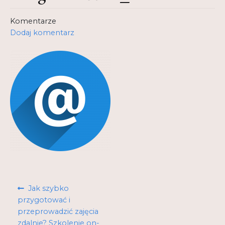
Kontakt
Komentarze
Dodaj komentarz
My Account
Nauka praktyce praktyka nauce
O nas
Polityka Prywatności
Pomoc
Projekt
Projekty
Nawigacja
Poprzedni
Jak szybko
Realizacje
wpisu
wpis:
przygotować i
przeprowadzić zajęcia
Realizacje
zdalnie? Szkolenie on-