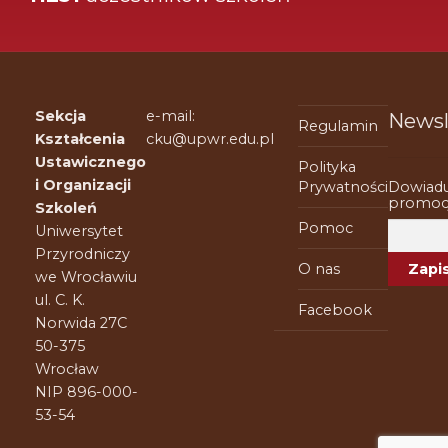
Sekcja
e-mail:
Newsl
Regulamin
Kształcenia
cku@upwr.edu.pl
Ustawicznego
Polityka
i Organizacji
Dowiadu
Prywatności
promocj
Szkoleń
Pomoc
Uniwersytet
Przyrodniczy
O nas
we Wrocławiu
ul. C. K.
Facebook
Norwida 27C
50-375
Wrocław
NIP 896-000-
53-54