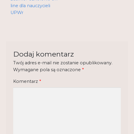
Regulamin
line dla nauczycieli
UPWr
Shop
Test
Tutor na UPWr
Dodaj komentarz
Mistrzowie dydaktyki
Mistrzowie dydaktyki 2
Twój adres e-mail nie zostanie opublikowany.
Wymagane pola są oznaczone
*
Komentarz
*