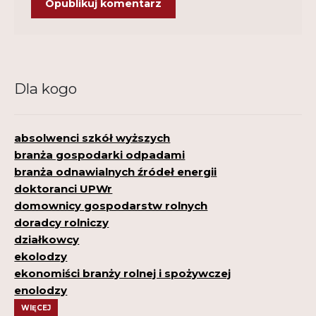
Dla kogo
absolwenci szkół wyższych
branża gospodarki odpadami
branża odnawialnych źródeł energii
doktoranci UPWr
domownicy gospodarstw rolnych
doradcy rolniczy
działkowcy
ekolodzy
ekonomiści branży rolnej i spożywczej
enolodzy
WIĘCEJ