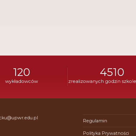
120
4510
wykładowców
zrealizowanych godzin szkol
 cku@upwr.edu.pl
Regulamin
Polityka Prywatności