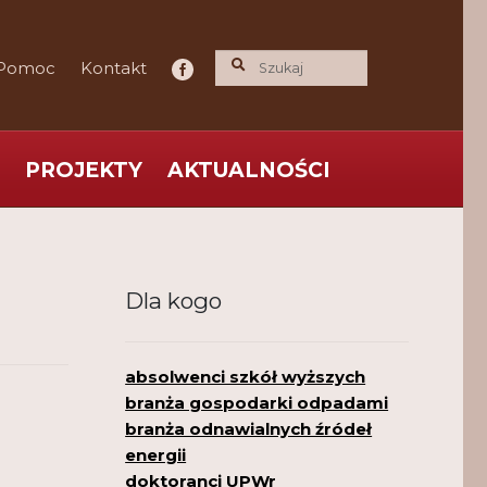
Pomoc
Kontakt
PROJEKTY
AKTUALNOŚCI
ce praktyka nauce
O nas
Polityka Prywatności
Dla kogo
absolwenci szkół wyższych
branża gospodarki odpadami
branża odnawialnych źródeł
energii
doktoranci UPWr