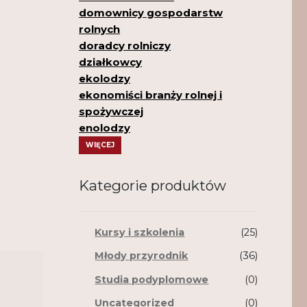
domownicy gospodarstw
rolnych
doradcy rolniczy
działkowcy
ekolodzy
ekonomiści branży rolnej i
spożywczej
enolodzy
WIĘCEJ
Kategorie produktów
Kursy i szkolenia
(25)
Młody przyrodnik
(36)
Studia podyplomowe
(0)
Uncategorized
(0)