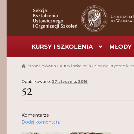
Przejdź
Przejdź
do
do
nawigacji
treści
KURSY I SZKOLENIA
MŁODY 
Strona główna
Aktualności
Baza szkoleniowa
C
Strona główna
Kursy i szkolenia
Specjalistyczne kurs
Pomoc
Projekt
Projekty
Realizacje
Realizacje
Opublikowano:
27 stycznia, 2016
52
Komentarze
Dodaj komentarz