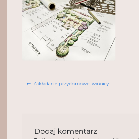
Nawigacja
Poprzedni
Zakładanie przydomowej winnicy
wpisu
wpis:
Dodaj komentarz