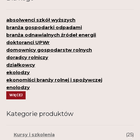
absolwenci szkół wyższych
branża gospodarki odpadami
branża odnawialnych źródeł energii
doktoranci UPWr
domownicy gospodarstw rolnych
doradcy rolniczy
działkowcy
ekolodzy
ekonomiści branży rolnej i spożywczej
enolodzy
WIĘCEJ
Kategorie produktów
Kursy i szkolenia
(25)