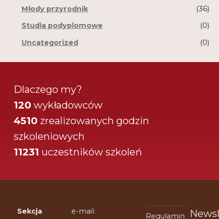
Młody przyrodnik
(36)
Studia podyplomowe
(0)
Uncategorized
(0)
Dlaczego my?
120
wykładowców
4510
zrealizowanych godzin
szkoleniowych
11231
uczestników szkoleń
Sekcja
e-mail:
Newsl
Regulamin