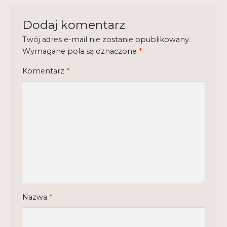
Regulamin
Dodaj komentarz
Shop
Twój adres e-mail nie zostanie opublikowany.
Wymagane pola są oznaczone
*
Test
Komentarz
*
Tutor na UPWr
Mistrzowie dydaktyki
Mistrzowie dydaktyki 2
Nazwa
*