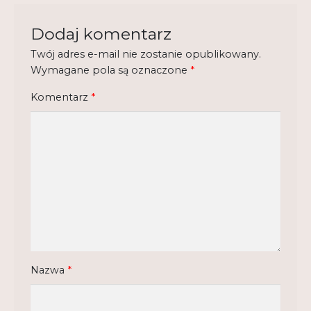
Regulamin
Dodaj komentarz
Shop
Twój adres e-mail nie zostanie opublikowany.
Wymagane pola są oznaczone
*
Test
Komentarz
*
Tutor na UPWr
Mistrzowie dydaktyki
Mistrzowie dydaktyki 2
Nazwa
*