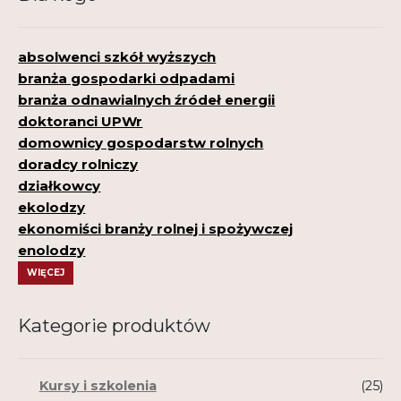
absolwenci szkół wyższych
branża gospodarki odpadami
branża odnawialnych źródeł energii
doktoranci UPWr
domownicy gospodarstw rolnych
doradcy rolniczy
działkowcy
ekolodzy
ekonomiści branży rolnej i spożywczej
enolodzy
WIĘCEJ
Kategorie produktów
Kursy i szkolenia
(25)