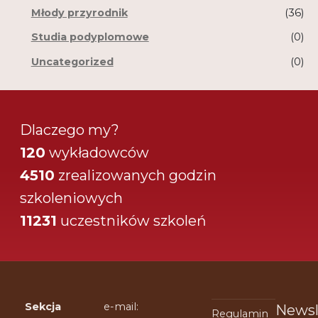
Młody przyrodnik
(36)
Studia podyplomowe
(0)
Uncategorized
(0)
Dlaczego my?
120
wykładowców
4510
zrealizowanych godzin
szkoleniowych
11231
uczestników szkoleń
Sekcja
e-mail:
Newsl
Regulamin