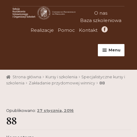
Przejdź
Przejdź
O nas
do
do
Baza szkoleniowa
nawigacji
treści
Realizacje
Pomoc
Kontakt
Menu
Strona główna
Strona główna
Kursy i szkolenia
Specjalistyczne kursy i
Aktualności
szkolenia
Zakładanie przydomowej winnicy
88
Baza szkoleniowa
Cart
Opublikowano:
27 stycznia, 2016
88
Checkout
Konferencje