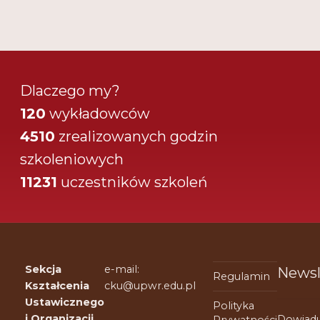
Dlaczego my?
120
wykładowców
4510
zrealizowanych godzin
szkoleniowych
11231
uczestników szkoleń
Sekcja
e-mail:
Newsl
Regulamin
Kształcenia
cku@upwr.edu.pl
Ustawicznego
Polityka
i Organizacji
Dowiadu
Prywatności