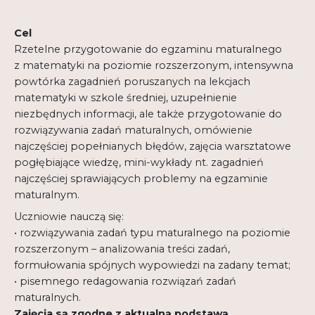
Regulamin
Cel
Shop
Rzetelne przygotowanie do egzaminu maturalnego
z matematyki na poziomie rozszerzonym, intensywna
Test
powtórka zagadnień poruszanych na lekcjach
matematyki w szkole średniej, uzupełnienie
Tutor na UPWr
niezbędnych informacji, ale także przygotowanie do
Mistrzowie dydaktyki
rozwiązywania zadań maturalnych, omówienie
najczęściej popełnianych błędów, zajęcia warsztatowe
Mistrzowie dydaktyki 2
pogłębiające wiedzę, mini-wykłady nt. zagadnień
najczęściej sprawiających problemy na egzaminie
maturalnym.
Uczniowie nauczą się:
• rozwiązywania zadań typu maturalnego na poziomie
rozszerzonym – analizowania treści zadań,
formułowania spójnych wypowiedzi na zadany temat;
• pisemnego redagowania rozwiązań zadań
maturalnych.
Zajęcia są zgodne z aktualną podstawą