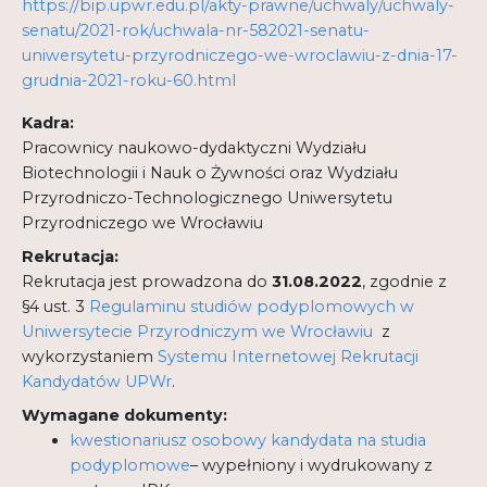
https://bip.upwr.edu.pl/akty-prawne/uchwaly/uchwaly-
senatu/2021-rok/uchwala-nr-582021-senatu-
uniwersytetu-przyrodniczego-we-wroclawiu-z-dnia-17-
grudnia-2021-roku-60.html
Kadra:
Pracownicy naukowo-dydaktyczni Wydziału
Biotechnologii i Nauk o Żywności oraz Wydziału
Przyrodniczo-Technologicznego Uniwersytetu
Przyrodniczego we Wrocławiu
Rekrutacja:
Rekrutacja jest prowadzona do
31.08.2022
, zgodnie z
§4 ust. 3
Regulaminu studiów podyplomowych w
Uniwersytecie Przyrodniczym we Wrocławiu
z
wykorzystaniem
Systemu Internetowej Rekrutacji
Kandydatów UPWr
.
Wymagane dokumenty:
kwestionariusz osobowy kandydata na studia
podyplomowe
– wypełniony i wydrukowany z