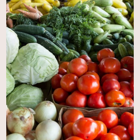
Kontakt
My Account
Nauka praktyce praktyka nauce
O nas
Polityka Prywatności
Pomoc
Projekt
Projekty
Realizacje
Realizacje