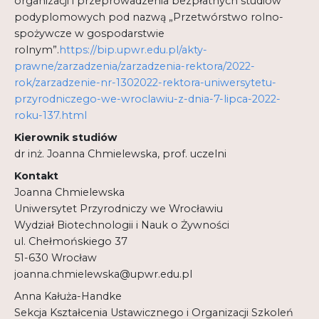
organizacji i przeprowadzenia bezpłatnych studiów
podyplomowych pod nazwą „Przetwórstwo rolno-
spożywcze w gospodarstwie
rolnym”.
https://bip.upwr.edu.pl/akty-
prawne/zarzadzenia/zarzadzenia-rektora/2022-
rok/zarzadzenie-nr-1302022-rektora-uniwersytetu-
przyrodniczego-we-wroclawiu-z-dnia-7-lipca-2022-
roku-137.html
Kierownik studiów
dr inż. Joanna Chmielewska, prof. uczelni
Kontakt
Joanna Chmielewska
Uniwersytet Przyrodniczy we Wrocławiu
Wydział Biotechnologii i Nauk o Żywności
ul. Chełmońskiego 37
51-630 Wrocław
joanna.chmielewska@upwr.edu.pl
Anna Kałuża-Handke
Sekcja Kształcenia Ustawicznego i Organizacji Szkoleń