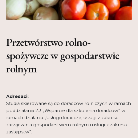
Regulamin
Shop
Test
Przetwórstwo rolno-
Tutor na UPWr
spożywcze w gospodarstwie
Mistrzowie dydaktyki
rolnym
Mistrzowie dydaktyki 2
Adresaci:
Studia skierowane są do doradców rolniczych w ramach
poddziałania 2.3 „Wsparcie dla szkolenia doradców” w
ramach działania „Usługi doradcze, usługi z zakresu
zarządzania gospodarstwem rolnym i usługi z zakresu
zastępstw”.