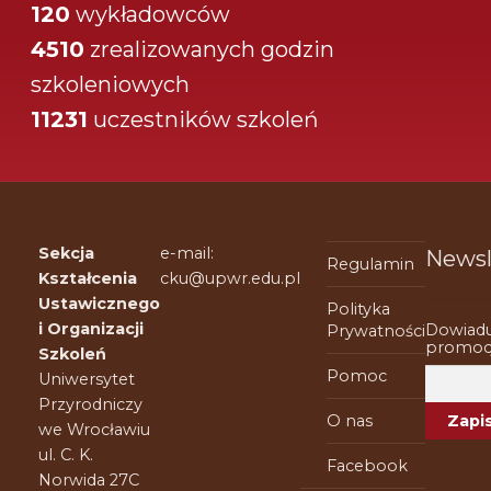
120
wykładowców
4510
zrealizowanych godzin
szkoleniowych
11231
uczestników szkoleń
Sekcja
e-mail:
Newsl
Regulamin
Kształcenia
cku@upwr.edu.pl
Ustawicznego
Polityka
i Organizacji
Dowiadu
Prywatności
promocj
Szkoleń
Pomoc
Uniwersytet
Przyrodniczy
O nas
we Wrocławiu
ul. C. K.
Facebook
Norwida 27C