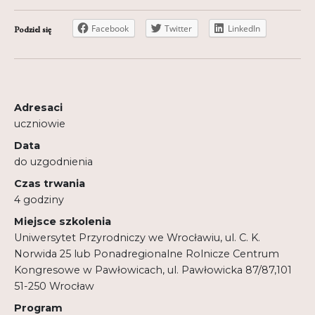
Regulamin
Facebook
Twitter
LinkedIn
Podziel się
Shop
Test
Tutor na UPWr
Adresaci
uczniowie
Mistrzowie dydaktyki
Data
Mistrzowie dydaktyki 2
do uzgodnienia
Czas trwania
4 godziny
Miejsce szkolenia
Uniwersytet Przyrodniczy we Wrocławiu, ul. C. K.
Norwida 25 lub Ponadregionalne Rolnicze Centrum
Kongresowe w Pawłowicach, ul. Pawłowicka 87/87,101
51-250 Wrocław
Program