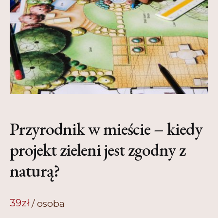
Kontakt
My Account
Nauka praktyce praktyka nauce
O nas
Polityka Prywatności
Pomoc
Przyrodnik w mieście – kiedy
Projekt
projekt zieleni jest zgodny z
Projekty
naturą?
Realizacje
39
zł
Realizacje