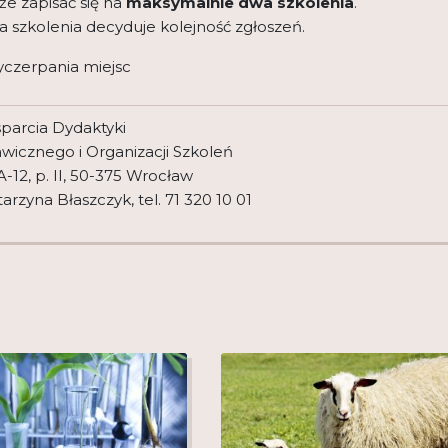
e zapisać się na
maksymalnie dwa szkolenia
.
a szkolenia decyduje kolejność zgłoszeń.
wyczerpania miejsc
parcia Dydaktyki
awicznego i Organizacji Szkoleń
-12, p. II, 50-375 Wrocław
rzyna Błaszczyk, tel. 71 320 10 01