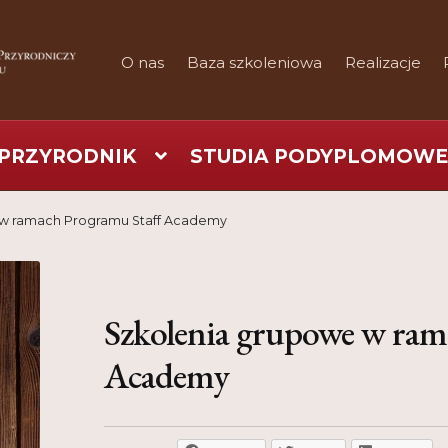
O nas
Baza szkoleniowa
Realizacje
PRZYRODNIK
STUDIA PODYPLOMOWE
art
Checkout
Konferencje
Kontakt
My Account
Nauka prakty
 w ramach Programu Staff Academy
Regulamin
Shop
Test
Tutor na UPWr
Szkolenia grupowe w ram
Academy