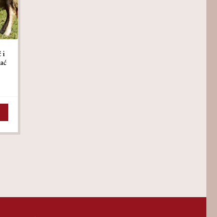
 i
wać