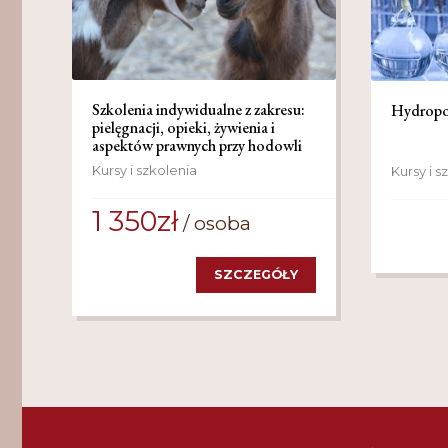
Szkolenia indywidualne z zakresu:
Hydropon
pielęgnacji, opieki, żywienia i
aspektów prawnych przy hodowli
owiec i kóz
Kursy i szkolenia
Kursy i s
1 350
zł
SZCZEGÓŁY