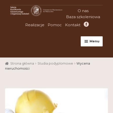
Przejdź
Przejdź
O nas
do
do
Baza szkoleniowa
nawigacji
treści
Realizacje
Pomoc
Kontakt
Menu
Strona główna
Strona główna
Studia podyplomowe
Wycena
Aktualności
nieruchomości
Baza szkoleniowa
Cart
Checkout
Konferencje