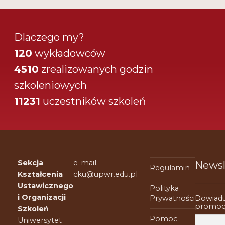
Regulamin
Shop
Dlaczego my?
Test
120
wykładowców
4510
zrealizowanych godzin
Tutor na UPWr
szkoleniowych
Mistrzowie dydaktyki
11231
uczestników szkoleń
Mistrzowie dydaktyki 2
Sekcja
e-mail:
Newsl
Regulamin
Kształcenia
cku@upwr.edu.pl
Ustawicznego
Polityka
i Organizacji
Dowiadu
Prywatności
promocj
Szkoleń
Pomoc
Uniwersytet