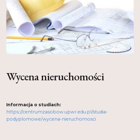
Kontakt
My Account
Nauka praktyce praktyka nauce
O nas
Polityka Prywatności
Wycena nieruchomości
Pomoc
Projekt
Informacja o studiach:
Projekty
https://centrumzasobow.upwr.edu.pl/studia-
Realizacje
podyplomowe/wycena-nieruchomosci
Realizacje