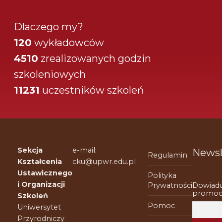
Dlaczego my?
120
wykładowców
4510
zrealizowanych godzin
szkoleniowych
11231
uczestników szkoleń
Sekcja
e-mail:
Newsl
Regulamin
Kształcenia
cku@upwr.edu.pl
Ustawicznego
Polityka
i Organizacji
Dowiadu
Prywatności
promocj
Szkoleń
Pomoc
Uniwersytet
Przyrodniczy