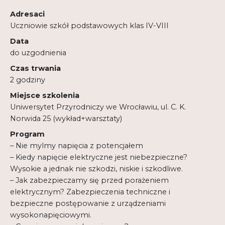
Regulamin
Adresaci
Uczniowie szkół podstawowych klas IV-VIII
Shop
Data
Test
do uzgodnienia
Czas trwania
Tutor na UPWr
2 godziny
Mistrzowie dydaktyki
Miejsce szkolenia
Mistrzowie dydaktyki 2
Uniwersytet Przyrodniczy we Wrocławiu, ul. C. K.
Norwida 25 (wykład+warsztaty)
Program
– Nie mylmy napięcia z potencjałem
– Kiedy napięcie elektryczne jest niebezpieczne?
Wysokie a jednak nie szkodzi, niskie i szkodliwe.
– Jak zabezpieczamy się przed porażeniem
elektrycznym? Zabezpieczenia techniczne i
bezpieczne postępowanie z urządzeniami
wysokonapięciowymi.