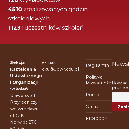
4510
zrealizowanych godzin
szkoleniowych
11231
uczestników szkoleń
Sekcja
e-mail:
Newsl
Regulamin
Kształcenia
cku@upwr.edu.pl
Ustawicznego
Polityka
i Organizacji
Dowiadu
Prywatności
promocj
Szkoleń
Pomoc
Uniwersytet
Przyrodniczy
O nas
we Wrocławiu
ul. C. K.
Facebook
Norwida 27C
50-375