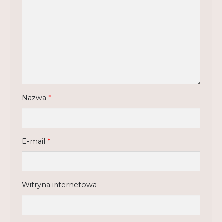
Regulamin
Shop
Test
Tutor na UPWr
Mistrzowie dydaktyki
Nazwa
*
Mistrzowie dydaktyki 2
E-mail
*
Witryna internetowa