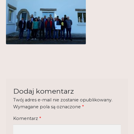
Kontakt
My Account
Nauka praktyce praktyka nauce
O nas
Polityka Prywatności
Pomoc
Projekt
Dodaj komentarz
Twój adres e-mail nie zostanie opublikowany.
Projekty
Wymagane pola są oznaczone
*
Realizacje
Komentarz
*
Realizacje