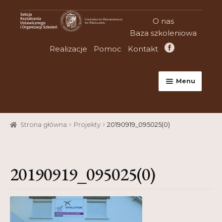
Przejdź
Przejdź
O nas
do
do
Baza szkoleniowa
nawigacji
treści
Realizacje
Pomoc
Kontakt
Menu
Strona główna
Strona główna
Projekty
20190919_095025(0)
Aktualności
Baza szkoleniowa
20190919_095025(0)
Cart
Checkout
Konferencje