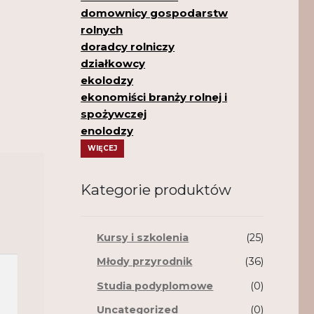
domownicy gospodarstw
rolnych
doradcy rolniczy
działkowcy
ekolodzy
ekonomiści branży rolnej i
spożywczej
enolodzy
WIĘCEJ
Kategorie produktów
Kursy i szkolenia
(25)
Młody przyrodnik
(36)
Studia podyplomowe
(0)
Uncategorized
(0)