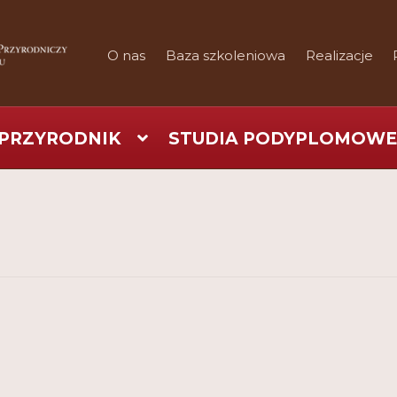
O nas
Baza szkoleniowa
Realizacje
PRZYRODNIK
STUDIA PODYPLOMOWE
art
Checkout
Konferencje
Kontakt
My Account
Nauka prakty
Regulamin
Shop
Test
Tutor na UPWr