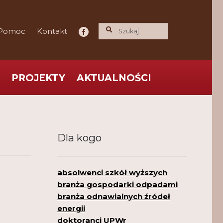
Pomoc
Kontakt
PROJEKTY
AKTUALNOŚCI
ce praktyka nauce
O nas
Polityka Prywatności
Dla kogo
absolwenci szkół wyższych
branża gospodarki odpadami
branża odnawialnych źródeł
energii
doktoranci UPWr