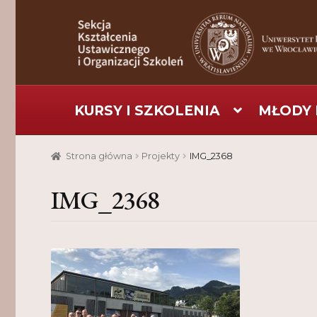
Przejdź
Przejdź
do
do
nawigacji
treści
KURSY I SZKOLENIA
MŁODY 
Strona główna
Aktualności
Baza szkoleniowa
C
Strona główna
Projekty
IMG_2368
Pomoc
Projekt
Projekty
Realizacje
Realizacje
IMG_2368