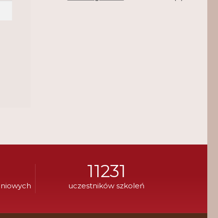
11231
eniowych
uczestników szkoleń