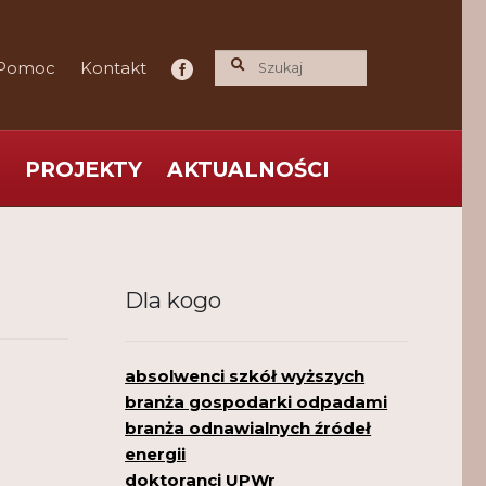
Pomoc
Kontakt
PROJEKTY
AKTUALNOŚCI
ce praktyka nauce
O nas
Polityka Prywatności
Dla kogo
absolwenci szkół wyższych
branża gospodarki odpadami
branża odnawialnych źródeł
energii
doktoranci UPWr