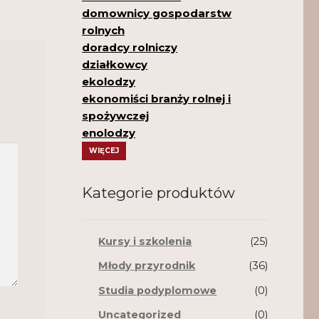
domownicy gospodarstw
rolnych
doradcy rolniczy
działkowcy
ekolodzy
ekonomiści branży rolnej i
spożywczej
enolodzy
WIĘCEJ
Kategorie produktów
Kursy i szkolenia
(25)
Młody przyrodnik
(36)
Studia podyplomowe
(0)
Uncategorized
(0)