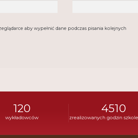
rzeglądarce aby wypełnić dane podczas pisania kolejnych
120
4510
wykładowców
zrealizowanych godzin szkol