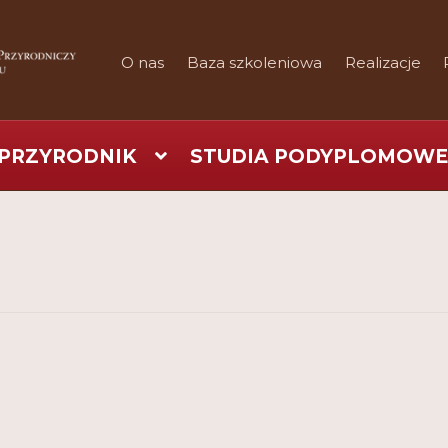
O nas
Baza szkoleniowa
Realizacje
PRZYRODNIK
STUDIA PODYPLOMOWE
art
Checkout
Konferencje
Kontakt
My Account
Nauka prakty
Regulamin
Shop
Test
Tutor na UPWr