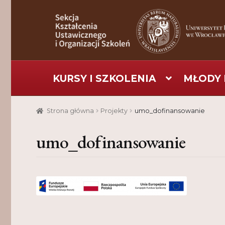
Przejdź
Przejdź
do
do
nawigacji
treści
KURSY I SZKOLENIA
MŁODY 
Strona główna
Aktualności
Baza szkoleniowa
C
Strona główna
Projekty
umo_dofinansowanie
Pomoc
Projekt
Projekty
Realizacje
Realizacje
umo_dofinansowanie