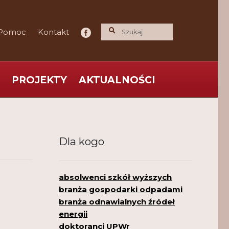
Pomoc
Kontakt
PROJEKTY
AKTUALNOŚCI
ce praktyka nauce
O nas
Polityka Prywatności
Dla kogo
absolwenci szkół wyższych
branża gospodarki odpadami
branża odnawialnych źródeł
energii
doktoranci UPWr