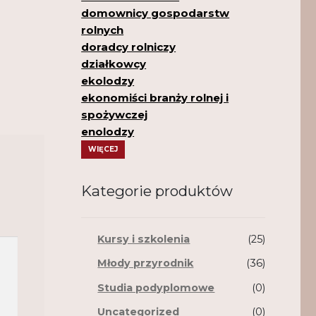
domownicy gospodarstw
rolnych
doradcy rolniczy
działkowcy
ekolodzy
ekonomiści branży rolnej i
spożywczej
enolodzy
WIĘCEJ
Kategorie produktów
Kursy i szkolenia
(25)
Młody przyrodnik
(36)
Studia podyplomowe
(0)
Uncategorized
(0)