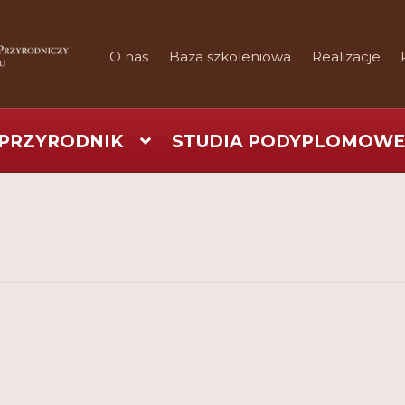
O nas
Baza szkoleniowa
Realizacje
PRZYRODNIK
STUDIA PODYPLOMOWE
art
Checkout
Konferencje
Kontakt
My Account
Nauka prakty
Regulamin
Shop
Test
Tutor na UPWr