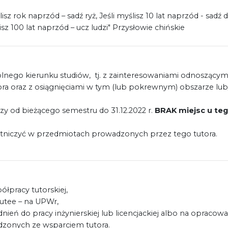
lisz rok naprzód – sadź ryż, Jeśli myślisz 10 lat naprzód - sadź 
isz 100 lat naprzód – ucz ludzi" Przysłowie chińskie
olnego kierunku studiów, tj. z zainteresowaniami odnoszącymi
ora oraz z osiągnięciami w tym (lub pokrewnym) obszarze lub/
y od bieżącego semestru do 31.12.2022 r.
BRAK miejsc u te
zestniczyć w przedmiotach prowadzonych przez tego tutora.
łpracy tutorskiej,
tutee – na UPWr,
eń do pracy inżynierskiej lub licencjackiej albo na opracowa
wadzonych ze wsparciem tutora.