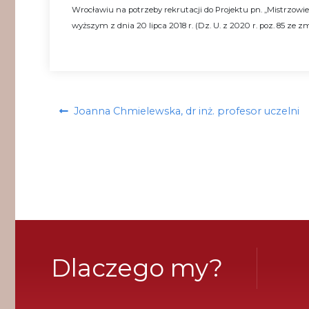
Wrocławiu na potrzeby rekrutacji do Projektu pn. „Mistrzowie d
wyższym z dnia 20 lipca 2018 r. (Dz. U. z 2020 r. poz. 85 ze zm
Nawigacja
Poprzedni
Joanna Chmielewska, dr inż. profesor uczelni
wpisu
wpis:
Dlaczego my?