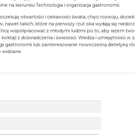
alne na kierunku Technologia i organizacja gastronomii.
oczekuję otwartości i ciekawości świata, chęci rozwoju, dociekl
 nawet takich, które na pierwszy rzut oka wydają się niedorz
 Chcę współpracować z młodymi ludźmi po to, aby razem two
koktajl z doświadczenia i świeżości. Wiedza i umiejętności w z
ii gastronomii lub zainteresowanie nowoczesną dietetyką ró
 widziane.