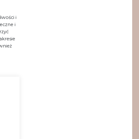
iwości i
eczne i
rzyć
akresie
wnież