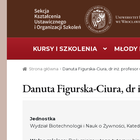
Przejdź
Przejdź
do
do
nawigacji
treści
KURSY I SZKOLENIA
MŁODY 
Strona główna
Aktualności
Baza szkoleniowa
C
Strona główna
Danuta Figurska-Ciura, dr inż. profesor
Pomoc
Projekt
Projekty
Realizacje
Realizacje
Danuta Figurska-Ciura, dr i
Jednostka
Wydział Biotechnologii i Nauk o Żywności, Kated