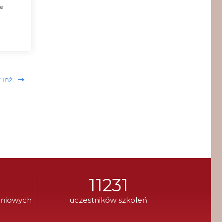
ie
 inż.
11231
eniowych
uczestników szkoleń