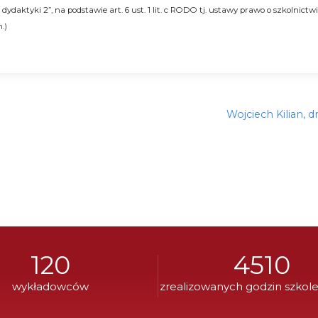
ydaktyki 2”, na podstawie art. 6 ust. 1 lit. c RODO tj. ustawy prawo o szkolnictw
.)
Następny
Wojciech Kilian, dr
wpis:
120
4510
wykładowców
zrealizowanych godzin szkol