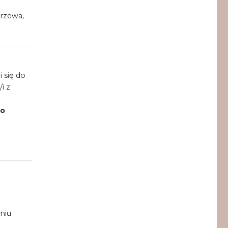
drzewa,
 się do
i z
go
niu