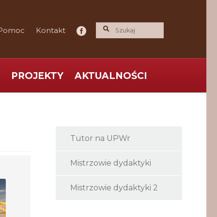
Pomoc
Kontakt
PROJEKTY
AKTUALNOŚCI
ce praktyka nauce
O nas
Polityka Prywatności
Tutor na UPWr
Mistrzowie dydaktyki
Mistrzowie dydaktyki 2