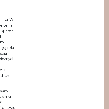
ieka. W
onomia,
poprzez
ch
ami
jej rola
sują
micznych
i i
d ich
dstaw
wieka i
go
Wrocławiu