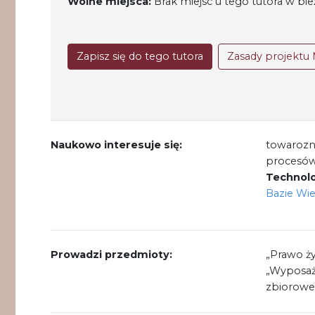
Wolne miejsca:
Brak miejsc u tego tutora w b
Zapisz się do tego tutora
Zasady projektu 
Naukowo interesuje się:
towarozn
procesów
Technolo
Bazie Wi
Prowadzi przedmioty:
„Prawo ż
„Wyposaż
zbioroweg