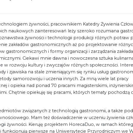
echnologiem żywności, pracownikiem Katedry Żywienia Człow
ich naukowych zainteresowań leży szeroko rozumiana gastr
oznawstwa żywności i technologii produkcji różnych potraw 
nie zakładów gastronomicznych aż po projektowanie różny
 gastronomicznych i formy organizacji i zarządzania zakład
icznymi. Ciekawi mnie dawna i nowoczesna sztuka kulinarna, 
ie w rozwoju kultury i zwyczajów różnych społeczności. Intere
dy i zjawiska na stale zmieniającym się rynku usług gastrono
etody samorozwoju i uczenia innych. Za mną wiele lat pracy
nej i opieka nad ponad 70 pracami magisterskimi, inżynierskim
kimi. Chętnie opiekuję się pracami, których tematy pochodzą o
edmiotów związanych z technologią gastronomii, a także po
wnościowego. Mam też doświadczenie w uczeniu żywienia czło
gii żywności. Kieruję projektem HorecaDuo, w ramach które
i funkcjonują pierwsze na Uniwersytecie Przyrodniczym we 