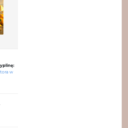
yplinę:
utora w
,