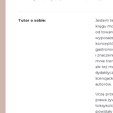
Tutor o sobie:
Jestem t
kręgu mo
od towar
wyposaże
konceptów
gastronom
i znaczen
mnie tren
ale też m
dydaktycz
licencjac
autorów.
Uczę prz
prawa ży
toksykolo
powstały 