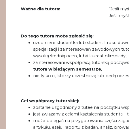
Ważne dla tutora:
"Jeśli myś
Jeśli myśl
Do tego tutora może zgłosić się:
uzdolnieni: studentka lub student I roku dow
specjalizacji i zainteresowań zawodowych tut
wysoką średnią ocen, lub/i laureat olimpiady,
zainteresowani współpracą tutorską począwsz
tutora w bieżącym semestrze,
nie tylko ci, którzy uczestniczą lub będą uc
Cel współpracy tutorskiej:
zostanie uzgodniony z tutee na początku wspó
jest związany z celami kształcenia studenta – 
może polegać na przygotowaniu części zagadni
artykułu, eseju, raportu z badań, analiz, pro