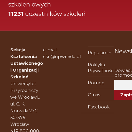
szkoleniowych
11231
uczestników szkoleń
Sekcja
e-mail:
Newsl
Regulamin
Kształcenia
cku@upwr.edu.pl
Ustawicznego
Polityka
i Organizacji
Dowiadu
Prywatności
promocj
Szkoleń
Pomoc
Uniwersytet
Przyrodniczy
O nas
we Wrocławiu
ul. C. K.
Facebook
Norwida 27C
50-375
Wrocław
NIP 896-000-