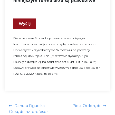
niniejszym formularzu są prawdziwe
Dane osobowe Studenta przekazane w niniejszym
formularzu oraz załącznikach będą przetwarzane przez
Uniwersytet Przyrodniczy we Wrocławiu na potrzeby
rekrutacji do Projektu pn. „Mistrzowie dydaktyki” [tu
usunięta dwójka 2], na podstawie art. 6 ust. 1 lit. c RODO tj.
ustawy prawo o szkolnictwie wyższym z dnia 20 lipca 2018 r.
(Dz. U. z 2020 r. poz. 85 ze zm.)
Nawigacja
Poprzedni
Następny
Danuta Figurska-
Piotr Ordon, dr
wpisu
wpis:
wpis:
Ciura, dr inż. profesor