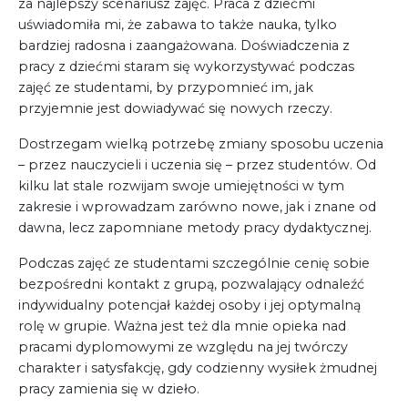
za najlepszy scenariusz zajęć. Praca z dziećmi
uświadomiła mi, że zabawa to także nauka, tylko
bardziej radosna i zaangażowana. Doświadczenia z
pracy z dziećmi staram się wykorzystywać podczas
zajęć ze studentami, by przypomnieć im, jak
przyjemnie jest dowiadywać się nowych rzeczy.
Dostrzegam wielką potrzebę zmiany sposobu uczenia
– przez nauczycieli i uczenia się – przez studentów. Od
kilku lat stale rozwijam swoje umiejętności w tym
zakresie i wprowadzam zarówno nowe, jak i znane od
dawna, lecz zapomniane metody pracy dydaktycznej.
Podczas zajęć ze studentami szczególnie cenię sobie
bezpośredni kontakt z grupą, pozwalający odnaleźć
indywidualny potencjał każdej osoby i jej optymalną
rolę w grupie. Ważna jest też dla mnie opieka nad
pracami dyplomowymi ze względu na jej twórczy
charakter i satysfakcję, gdy codzienny wysiłek żmudnej
pracy zamienia się w dzieło.