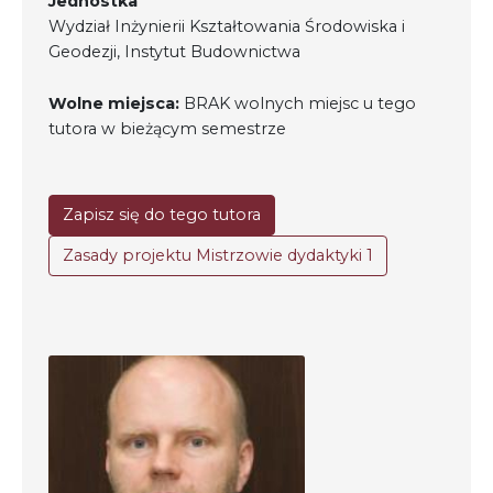
Jednostka
Wydział Inżynierii Kształtowania Środowiska i
Kontakt
Geodezji, Instytut Budownictwa
My Account
Wolne miejsca:
BRAK wolnych miejsc u tego
tutora w bieżącym semestrze
Nauka praktyce praktyka nauce
O nas
Zapisz się do tego tutora
Polityka Prywatności
Zasady projektu Mistrzowie dydaktyki 1
Pomoc
Projekt
Projekty
Realizacje
Realizacje