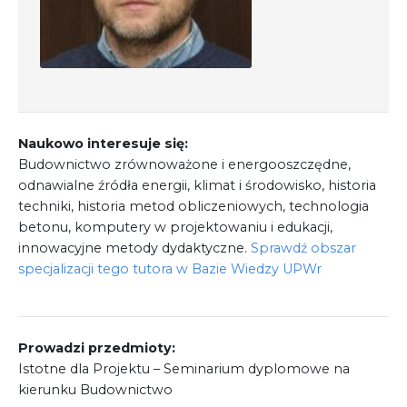
Regulamin
Shop
Test
Tutor na UPWr
Naukowo interesuje się:
Mistrzowie dydaktyki
Budownictwo zrównoważone i energooszczędne,
odnawialne źródła energii, klimat i środowisko, historia
Mistrzowie dydaktyki 2
techniki, historia metod obliczeniowych, technologia
betonu, komputery w projektowaniu i edukacji,
innowacyjne metody dydaktyczne.
Sprawdź obszar
specjalizacji tego tutora w Bazie Wiedzy UPWr
Prowadzi przedmioty:
Istotne dla Projektu – Seminarium dyplomowe na
kierunku Budownictwo