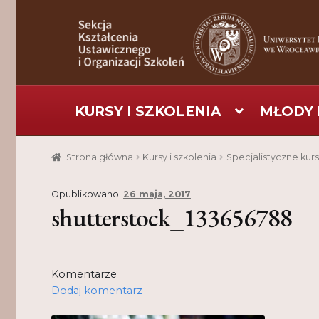
Przejdź
Przejdź
do
do
nawigacji
treści
KURSY I SZKOLENIA
MŁODY 
Strona główna
Aktualności
Baza szkoleniowa
C
Strona główna
Kursy i szkolenia
Specjalistyczne kurs
Pomoc
Projekt
Projekty
Realizacje
Realizacje
Opublikowano:
26 maja, 2017
shutterstock_133656788
Komentarze
Dodaj komentarz