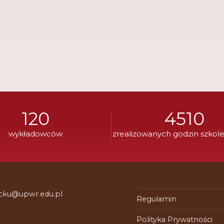
120
4510
wykładowców
zrealizowanych godzin szkol
 cku@upwr.edu.pl
Regulamin
Polityka Prywatności