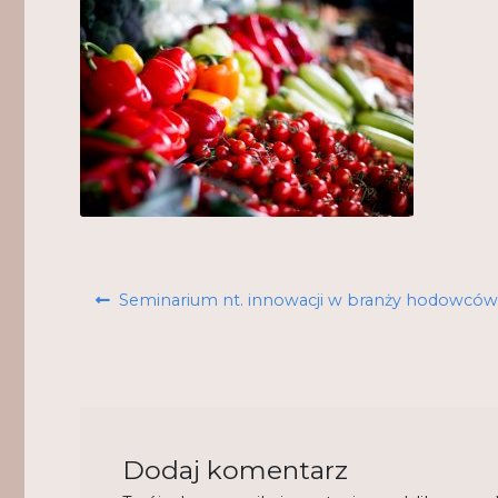
Nawigacja
Poprzedni
Seminarium nt. innowacji w branży hodowców 
wpisu
wpis:
Dodaj komentarz