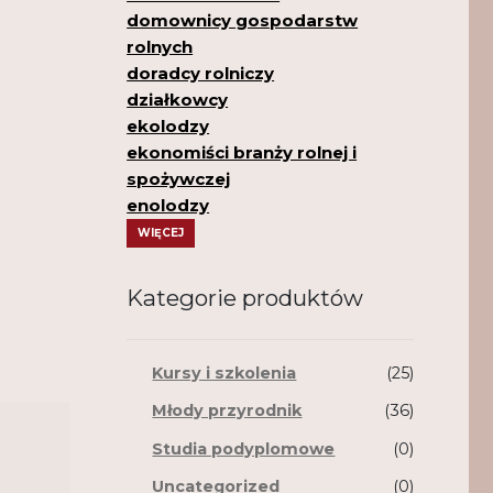
domownicy gospodarstw
rolnych
doradcy rolniczy
działkowcy
ekolodzy
ekonomiści branży rolnej i
spożywczej
enolodzy
WIĘCEJ
Kategorie produktów
Kursy i szkolenia
(25)
Młody przyrodnik
(36)
Studia podyplomowe
(0)
Uncategorized
(0)