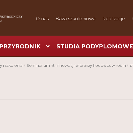
O nas
Baza szkoleniowa
Realizacje
PRZYRODNIK
STUDIA PODYPLOMOWE
art
Checkout
Konferencje
Kontakt
My Account
Nauka prakty
y i szkolenia
Seminarium nt. innowacji w branży hodowców roślin
s
Regulamin
Shop
Test
Tutor na UPWr