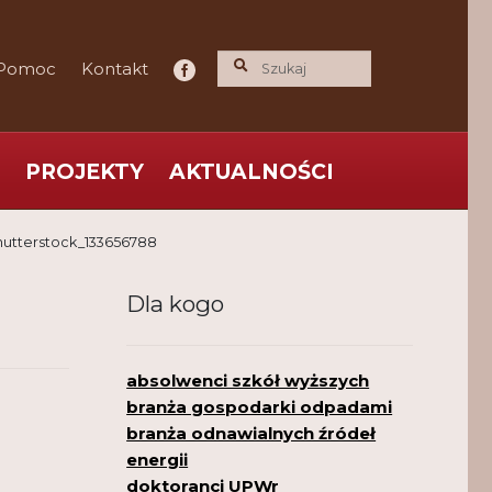
Pomoc
Kontakt
PROJEKTY
AKTUALNOŚCI
ce praktyka nauce
O nas
Polityka Prywatności
hutterstock_133656788
Dla kogo
absolwenci szkół wyższych
branża gospodarki odpadami
branża odnawialnych źródeł
energii
doktoranci UPWr