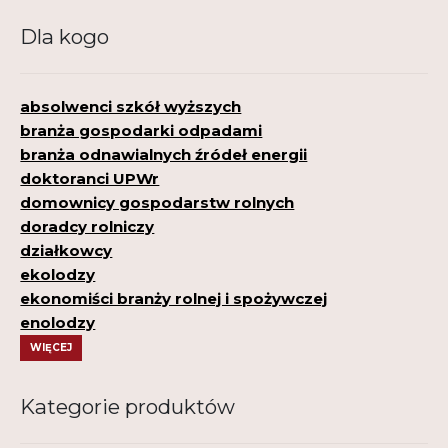
Dla kogo
absolwenci szkół wyższych
branża gospodarki odpadami
branża odnawialnych źródeł energii
doktoranci UPWr
domownicy gospodarstw rolnych
doradcy rolniczy
działkowcy
ekolodzy
ekonomiści branży rolnej i spożywczej
enolodzy
WIĘCEJ
Kategorie produktów