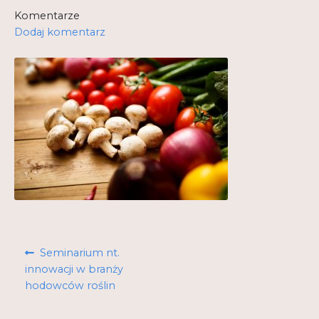
Komentarze
Kontakt
Dodaj komentarz
My Account
Nauka praktyce praktyka nauce
O nas
Polityka Prywatności
Pomoc
Projekt
Projekty
Nawigacja
Poprzedni
Seminarium nt.
wpisu
wpis:
innowacji w branży
Realizacje
hodowców roślin
Realizacje