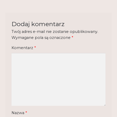
Regulamin
Shop
Dodaj komentarz
Test
Twój adres e-mail nie zostanie opublikowany.
Wymagane pola są oznaczone
*
Tutor na UPWr
Mistrzowie dydaktyki
Komentarz
*
Mistrzowie dydaktyki 2
Nazwa
*