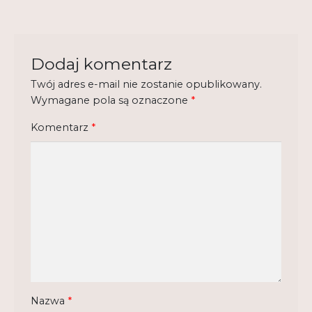
Regulamin
Shop
Dodaj komentarz
Test
Twój adres e-mail nie zostanie opublikowany.
Wymagane pola są oznaczone
*
Tutor na UPWr
Mistrzowie dydaktyki
Komentarz
*
Mistrzowie dydaktyki 2
Nazwa
*