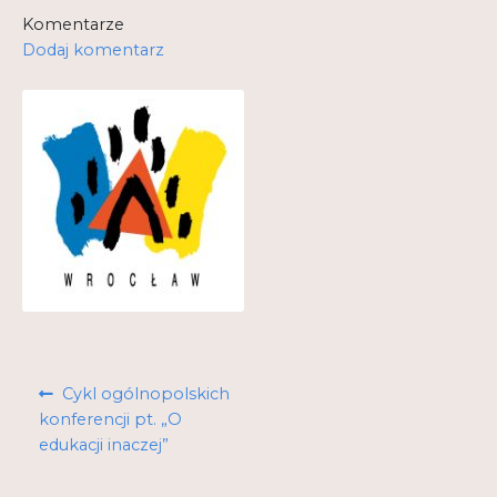
Komentarze
Kontakt
Dodaj komentarz
My Account
Nauka praktyce praktyka nauce
O nas
Polityka Prywatności
Pomoc
Projekt
Projekty
Nawigacja
Poprzedni
Cykl ogólnopolskich
wpisu
wpis:
konferencji pt. „O
Realizacje
edukacji inaczej”
Realizacje