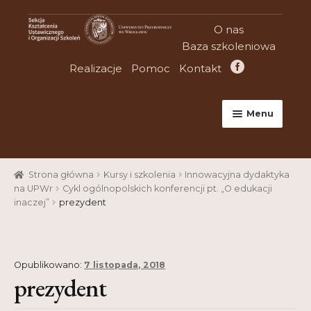
Przejdź
Przejdź
O nas
do
do
Baza szkoleniowa
nawigacji
treści
Realizacje
Pomoc
Kontakt
Menu
Strona główna
Strona główna
Kursy i szkolenia
Innowacyjna dydaktyka
Aktualności
na UPWr
Cykl ogólnopolskich konferencji pt. „O edukacji
inaczej”
prezydent
Baza szkoleniowa
Cart
Opublikowano:
7 listopada, 2018
Checkout
prezydent
Konferencje