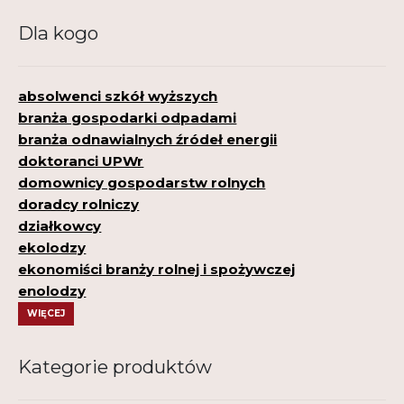
Dla kogo
absolwenci szkół wyższych
branża gospodarki odpadami
branża odnawialnych źródeł energii
doktoranci UPWr
domownicy gospodarstw rolnych
doradcy rolniczy
działkowcy
ekolodzy
ekonomiści branży rolnej i spożywczej
enolodzy
WIĘCEJ
Kategorie produktów