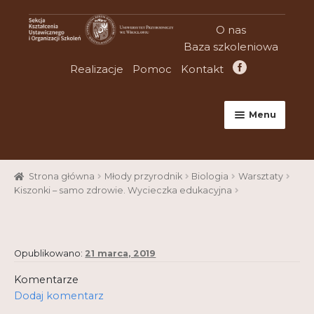
Przejdź
Przejdź
O nas
do
do
Baza szkoleniowa
nawigacji
treści
Realizacje
Pomoc
Kontakt
Menu
Strona główna
Strona główna
Młody przyrodnik
Biologia
Warsztaty
Aktualności
Kiszonki – samo zdrowie. Wycieczka edukacyjna
Baza szkoleniowa
Cart
Opublikowano:
21 marca, 2019
Checkout
Komentarze
Dodaj komentarz
Konferencje