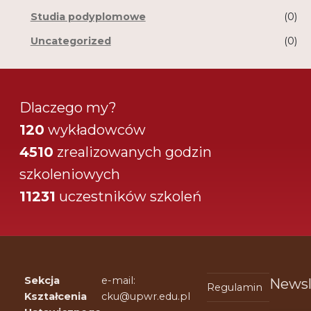
Studia podyplomowe
(0)
Uncategorized
(0)
Dlaczego my?
120
wykładowców
4510
zrealizowanych godzin
szkoleniowych
11231
uczestników szkoleń
Sekcja
e-mail:
Newsl
Regulamin
Kształcenia
cku@upwr.edu.pl