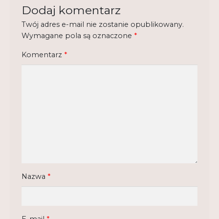
Dodaj komentarz
Regulamin
Twój adres e-mail nie zostanie opublikowany.
Shop
Wymagane pola są oznaczone
*
Test
Komentarz
*
Tutor na UPWr
Mistrzowie dydaktyki
Mistrzowie dydaktyki 2
Nazwa
*