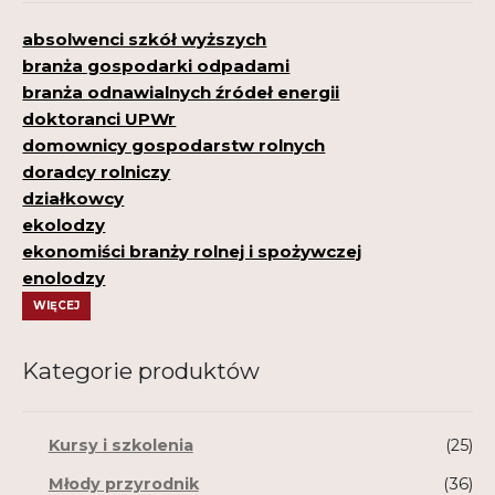
absolwenci szkół wyższych
branża gospodarki odpadami
branża odnawialnych źródeł energii
doktoranci UPWr
domownicy gospodarstw rolnych
doradcy rolniczy
działkowcy
ekolodzy
ekonomiści branży rolnej i spożywczej
enolodzy
WIĘCEJ
Kategorie produktów
Kursy i szkolenia
(25)
Młody przyrodnik
(36)