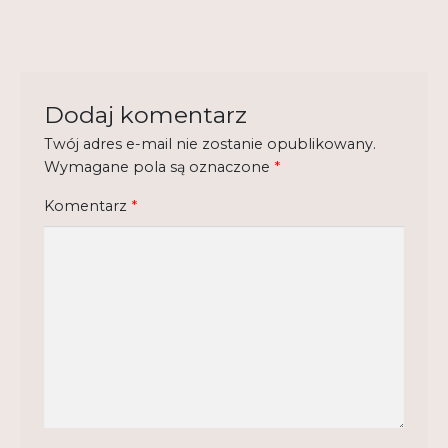
Regulamin
Shop
Test
Dodaj komentarz
Twój adres e-mail nie zostanie opublikowany.
Tutor na UPWr
Wymagane pola są oznaczone
*
Mistrzowie dydaktyki
Komentarz
*
Mistrzowie dydaktyki 2