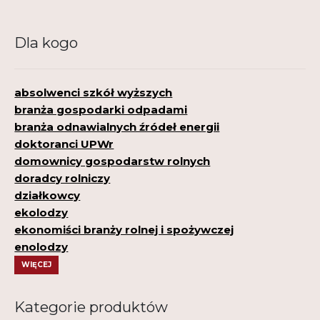
Dla kogo
absolwenci szkół wyższych
branża gospodarki odpadami
branża odnawialnych źródeł energii
doktoranci UPWr
domownicy gospodarstw rolnych
doradcy rolniczy
działkowcy
ekolodzy
ekonomiści branży rolnej i spożywczej
enolodzy
WIĘCEJ
Kategorie produktów