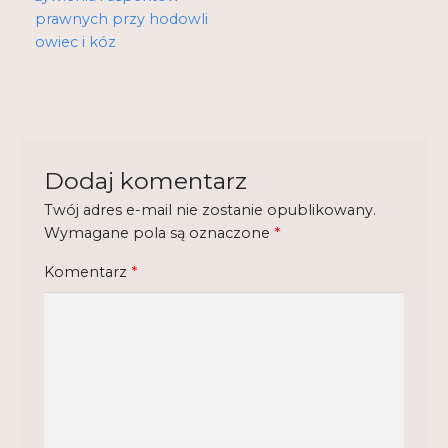
Regulamin
prawnych przy hodowli
owiec i kóz
Shop
Test
Tutor na UPWr
Dodaj komentarz
Mistrzowie dydaktyki
Mistrzowie dydaktyki 2
Twój adres e-mail nie zostanie opublikowany.
Wymagane pola są oznaczone
*
Komentarz
*