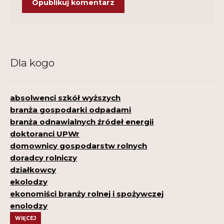
Dla kogo
absolwenci szkół wyższych
branża gospodarki odpadami
branża odnawialnych źródeł energii
doktoranci UPWr
domownicy gospodarstw rolnych
doradcy rolniczy
działkowcy
ekolodzy
ekonomiści branży rolnej i spożywczej
enolodzy
WIĘCEJ