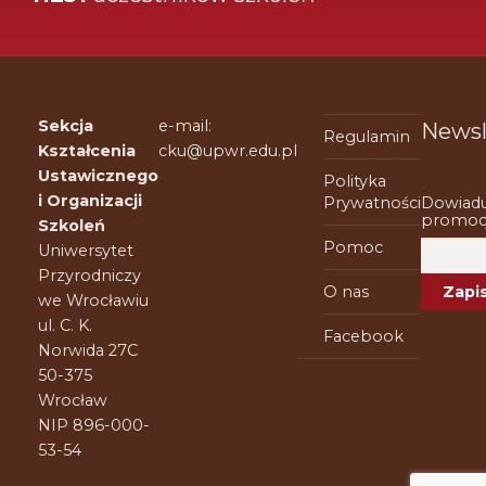
Sekcja
e-mail:
Newsl
Regulamin
Kształcenia
cku@upwr.edu.pl
Ustawicznego
Polityka
i Organizacji
Dowiadu
Prywatności
promocj
Szkoleń
Pomoc
Uniwersytet
Przyrodniczy
O nas
we Wrocławiu
ul. C. K.
Facebook
Norwida 27C
50-375
Wrocław
NIP 896-000-
53-54