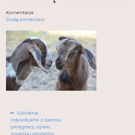
Kontakt
Komentarze
Dodaj komentarz
My Account
Nauka praktyce praktyka nauce
O nas
Polityka Prywatności
Pomoc
Projekt
Projekty
Nawigacja
Poprzedni
Szkolenia
Realizacje
wpisu
wpis:
indywidualne z zakresu:
pielęgnacji, opieki,
Realizacje
żywienia i aspektów