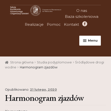
Przejdź
Przejdź
O nas
do
do
Baza szkoleniowa
nawigacji
treści
Realizacje
Pomoc
Kontakt
Menu
Strona główna
Strona główna
Studia podyplomowe
Śródlądowe drogi
Aktualności
wodne
Harmonogram zjazdów
Baza szkoleniowa
Cart
Opublikowano:
21 lutego, 2020
Harmonogram zjazdów
Checkout
Konferencje