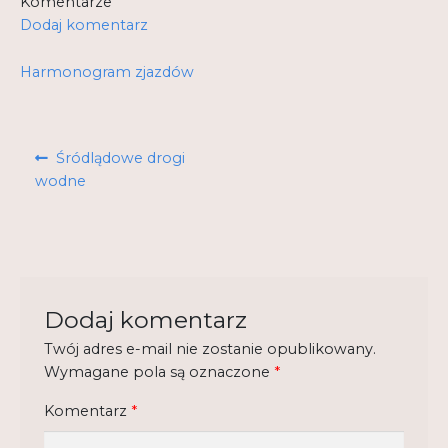
Komentarze
Dodaj komentarz
Kontakt
Harmonogram zjazdów
My Account
Nauka praktyce praktyka nauce
Nawigacja
Poprzedni
Śródlądowe drogi
O nas
wpisu
wpis:
wodne
Polityka Prywatności
Pomoc
Projekt
Dodaj komentarz
Projekty
Twój adres e-mail nie zostanie opublikowany.
Wymagane pola są oznaczone
*
Realizacje
Komentarz
*
Realizacje