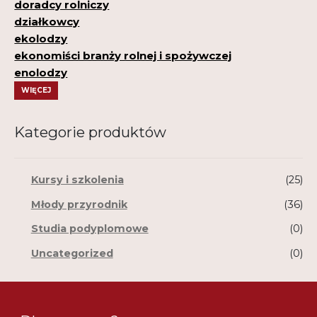
doradcy rolniczy
działkowcy
ekolodzy
ekonomiści branży rolnej i spożywczej
enolodzy
WIĘCEJ
Kategorie produktów
Kursy i szkolenia
(25)
Młody przyrodnik
(36)
Studia podyplomowe
(0)
Uncategorized
(0)