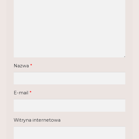
Regulamin
Shop
Test
Tutor na UPWr
Mistrzowie dydaktyki
Mistrzowie dydaktyki 2
Nazwa
*
E-mail
*
Witryna internetowa