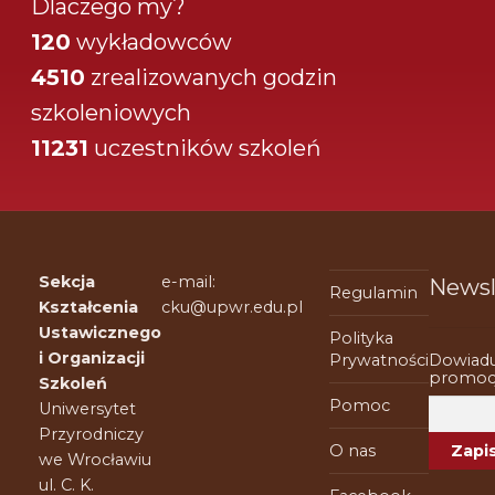
Dlaczego my?
120
wykładowców
4510
zrealizowanych godzin
szkoleniowych
11231
uczestników szkoleń
Sekcja
e-mail:
Newsl
Regulamin
Kształcenia
cku@upwr.edu.pl
Ustawicznego
Polityka
i Organizacji
Dowiadu
Prywatności
promocj
Szkoleń
Pomoc
Uniwersytet
Przyrodniczy
O nas
we Wrocławiu
ul. C. K.