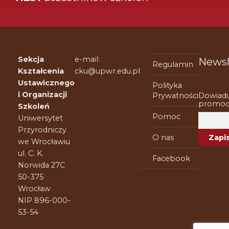
Sekcja
e-mail:
Newsl
Regulamin
Kształcenia
cku@upwr.edu.pl
Ustawicznego
Polityka
i Organizacji
Dowiadu
Prywatności
promocj
Szkoleń
Pomoc
Uniwersytet
Przyrodniczy
O nas
we Wrocławiu
ul. C. K.
Facebook
Norwida 27C
50-375
Wrocław
NIP 896-000-
53-54