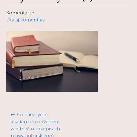
Kontakt
Komentarze
Dodaj komentarz
My Account
Nauka praktyce praktyka nauce
O nas
Polityka Prywatności
Pomoc
Projekt
Projekty
Nawigacja
Poprzedni
Co nauczyciel
Realizacje
wpisu
wpis:
akademicki powinien
wiedzieć o przepisach
Realizacje
prawa autorskiego?