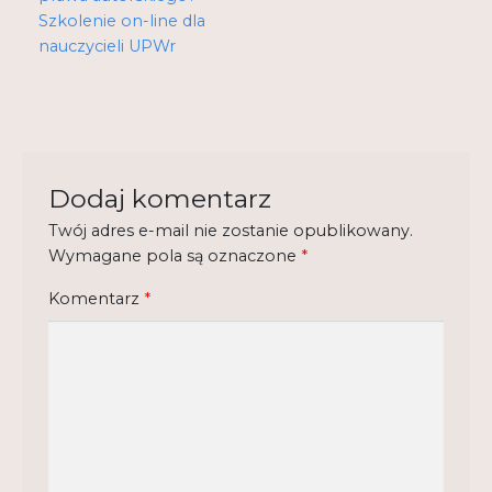
Regulamin
Szkolenie on-line dla
nauczycieli UPWr
Shop
Test
Tutor na UPWr
Dodaj komentarz
Mistrzowie dydaktyki
Mistrzowie dydaktyki 2
Twój adres e-mail nie zostanie opublikowany.
Wymagane pola są oznaczone
*
Komentarz
*