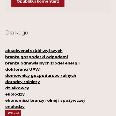
Dla kogo
absolwenci szkół wyższych
branża gospodarki odpadami
branża odnawialnych źródeł energii
doktoranci UPWr
domownicy gospodarstw rolnych
doradcy rolniczy
działkowcy
ekolodzy
ekonomiści branży rolnej i spożywczej
enolodzy
WIĘCEJ