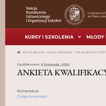
Przejdź
Przejdź
do
do
nawigacji
treści
KURSY I SZKOLENIA
MŁODY 
Strona główna
Aktualności
Baza szkoleniowa
C
Strona główna
Kursy i szkolenia
Dla studentów UPW
Pomoc
Projekt
Projekty
Realizacje
Realizacje
Opublikowano:
9 listopada, 2020
ANKIETA KWALIFIKAC
Komentarze
Dodaj komentarz