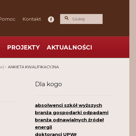
Pomoc
Kontakt
PROJEKTY
AKTUALNOŚCI
ce praktyka nauce
O nas
Polityka Prywatności
w)
ANKIETA KWALIFIKACYJNA
Dla kogo
absolwenci szkół wyższych
branża gospodarki odpadami
branża odnawialnych źródeł
energii
doktoranci UPWr