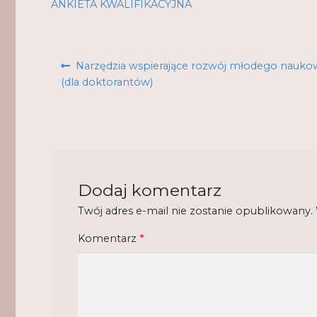
ANKIETA KWALIFIKACYJNA
Nawigacja
Poprzedni
Narzędzia wspierające rozwój młodego nauko
wpisu
wpis:
(dla doktorantów)
Dodaj komentarz
Twój adres e-mail nie zostanie opublikowany.
Komentarz
*