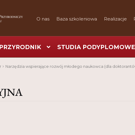
O nas
Baza szkoleniowa
Realizacje
PRZYRODNIK
STUDIA PODYPLOMOWE
art
Checkout
Konferencje
Kontakt
My Account
Nauka prakty
r
Narzędzia wspierające rozwój młodego naukowca (dla doktorantó
Regulamin
Shop
Test
Tutor na UPWr
YJNA