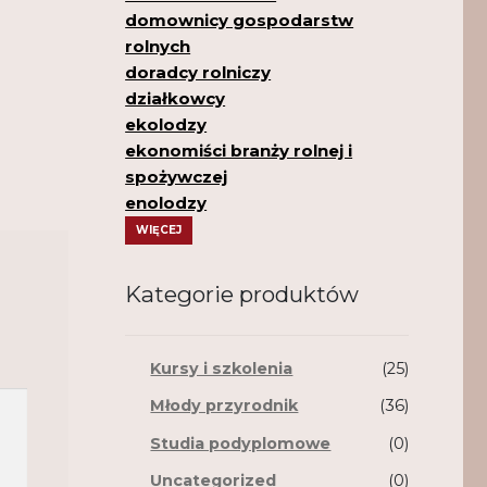
domownicy gospodarstw
rolnych
doradcy rolniczy
działkowcy
ekolodzy
ekonomiści branży rolnej i
spożywczej
enolodzy
WIĘCEJ
Kategorie produktów
Kursy i szkolenia
(25)
Młody przyrodnik
(36)
Studia podyplomowe
(0)
Uncategorized
(0)