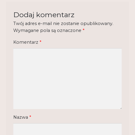
Regulamin
Dodaj komentarz
Shop
Twój adres e-mail nie zostanie opublikowany.
Wymagane pola są oznaczone
*
Test
Komentarz
*
Tutor na UPWr
Mistrzowie dydaktyki
Mistrzowie dydaktyki 2
Nazwa
*