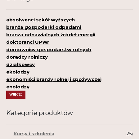
absolwenci szkół wyższych
branża gospodarki odpadami
branża odnawialnych źródeł energii
doktoranci UPWr
domownicy gospodarstw rolnych
doradcy rolniczy
działkowcy
ekolodzy
ekonomiści branży rolnej i spożywczej
enolodzy
WIĘCEJ
Kategorie produktów
Kursy i szkolenia
(25)