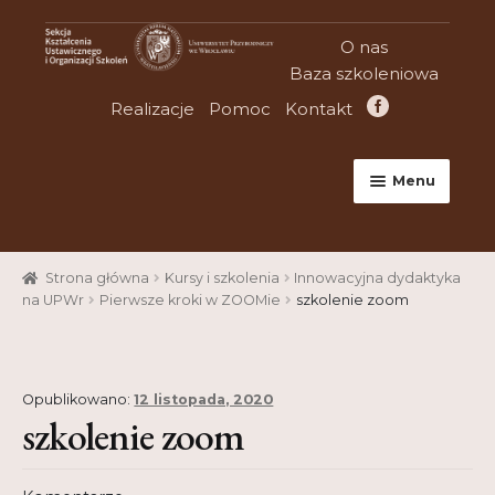
Przejdź
Przejdź
O nas
do
do
Baza szkoleniowa
nawigacji
treści
Realizacje
Pomoc
Kontakt
Menu
Strona główna
Strona główna
Kursy i szkolenia
Innowacyjna dydaktyka
Aktualności
na UPWr
Pierwsze kroki w ZOOMie
szkolenie zoom
Baza szkoleniowa
Cart
Opublikowano:
12 listopada, 2020
szkolenie zoom
Checkout
Konferencje