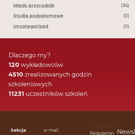
Młody przyrodnik
(36)
Studia podyplomowe
(0)
Uncategorized
(0)
Dlaczego my?
120
wykładowców
4510
zrealizowanych godzin
szkoleniowych
11231
uczestników szkoleń
Sekcja
e-mail:
Newsl
Regulamin