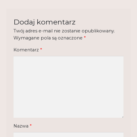
Regulamin
Shop
Dodaj komentarz
Twój adres e-mail nie zostanie opublikowany.
Test
Wymagane pola są oznaczone
*
Tutor na UPWr
Komentarz
*
Mistrzowie dydaktyki
Mistrzowie dydaktyki 2
Nazwa
*