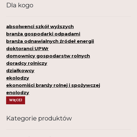
Dla kogo
absolwenci szkół wyższych
branża gospodarki odpadami
branża odnawialnych źródeł energii
doktoranci UPWr
domownicy gospodarstw rolnych
doradcy rolniczy
działkowcy
ekolodzy
ekonomiści branży rolnej i spożywczej
enolodzy
WIĘCEJ
Kategorie produktów