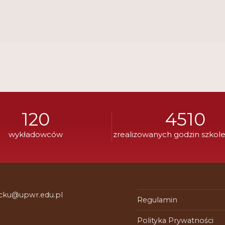
120
4510
wykładowców
zrealizowanych godzin szkol
 cku@upwr.edu.pl
Regulamin
Polityka Prywatności