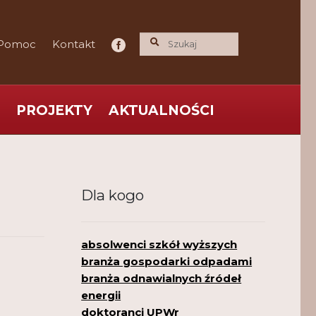
Pomoc
Kontakt
PROJEKTY
AKTUALNOŚCI
ce praktyka nauce
O nas
Polityka Prywatności
Dla kogo
absolwenci szkół wyższych
branża gospodarki odpadami
branża odnawialnych źródeł
energii
doktoranci UPWr