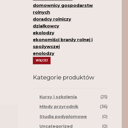
domownicy gospodarstw
rolnych
doradcy rolniczy
działkowcy
ekolodzy
ekonomiści branży rolnej i
spożywczej
enolodzy
WIĘCEJ
Kategorie produktów
Kursy i szkolenia
(25)
Młody przyrodnik
(36)
Studia podyplomowe
(0)
Uncategorized
(0)