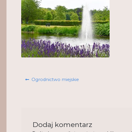
Nawigacja
Poprzedni
Ogrodnictwo miejskie
wpisu
wpis:
Dodaj komentarz