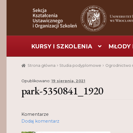
Przejdź
Przejdź
do
do
nawigacji
treści
KURSY I SZKOLENIA
MŁODY 
Strona główna
Aktualności
Baza szkoleniowa
C
Strona główna
Studia podyplomowe
Ogrodnictwo 
Pomoc
Projekt
Projekty
Realizacje
Realizacje
Opublikowano:
19 sierpnia, 2021
park-5350841_1920
Komentarze
Dodaj komentarz