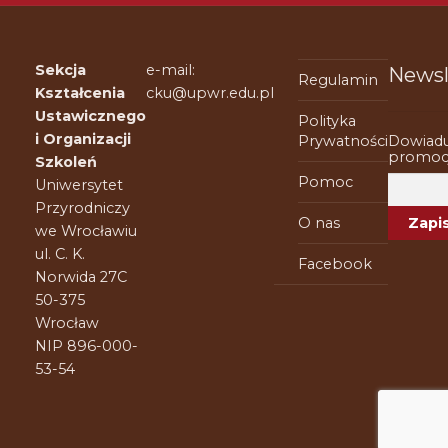
Sekcja
e-mail:
Newsl
Regulamin
Kształcenia
cku@upwr.edu.pl
Ustawicznego
Polityka
i Organizacji
Dowiadu
Prywatności
promocj
Szkoleń
Pomoc
Uniwersytet
Przyrodniczy
O nas
we Wrocławiu
ul. C. K.
Facebook
Norwida 27C
50-375
Wrocław
NIP 896-000-
53-54