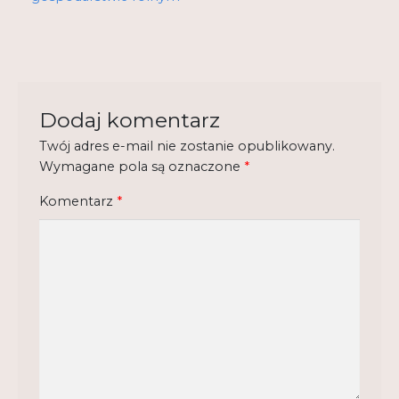
Regulamin
Shop
Test
Dodaj komentarz
Tutor na UPWr
Twój adres e-mail nie zostanie opublikowany.
Mistrzowie dydaktyki
Wymagane pola są oznaczone
*
Mistrzowie dydaktyki 2
Komentarz
*