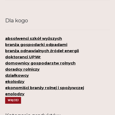
Dla kogo
absolwenci szkół wyższych
branża gospodarki odpadami
branża odnawialnych źródeł energii
doktoranci UPWr
domownicy gospodarstw rolnych
doradcy rolniczy
działkowcy
ekolodzy
ekonomiści branży rolnej i spożywczej
enolodzy
WIĘCEJ