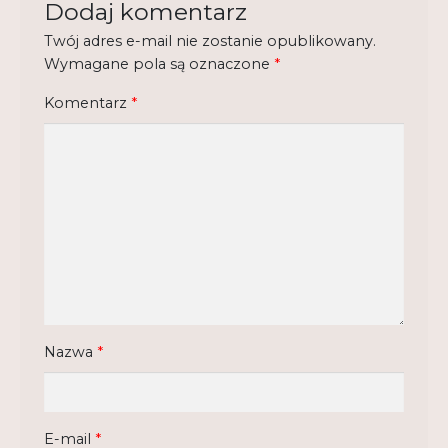
Dodaj komentarz
Regulamin
Twój adres e-mail nie zostanie opublikowany.
Shop
Wymagane pola są oznaczone
*
Test
Komentarz
*
Tutor na UPWr
Mistrzowie dydaktyki
Mistrzowie dydaktyki 2
Nazwa
*
E-mail
*