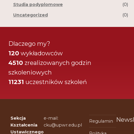
Studia podyplomowe
(0)
Uncategorized
(0)
Dlaczego my?
120
wykładowców
4510
zrealizowanych godzin
szkoleniowych
11231
uczestników szkoleń
Sekcja
e-mail:
Newsl
Regulamin
Kształcenia
cku@upwr.edu.pl
Ustawicznego
Polityka