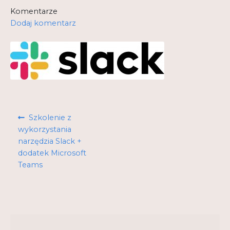
Komentarze
Kontakt
Dodaj komentarz
My Account
Nauka praktyce praktyka nauce
O nas
Polityka Prywatności
Nawigacja
Poprzedni
Szkolenie z
wpisu
Pomoc
wpis:
wykorzystania
narzędzia Slack +
Projekt
dodatek Microsoft
Teams
Projekty
Realizacje
Realizacje