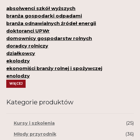
absolwenci szkół wyższych
branża gospodarki odpadami
branża odnawialnych źródeł energii
doktoranci UPWr
domownicy gospodarstw rolnych
doradcy rolniczy
działkowcy
ekolodzy
ekonomiści branży rolnej i spożywczej
enolodzy
WIĘCEJ
Kategorie produktów
Kursy i szkolenia
(25)
Młody przyrodnik
(36)