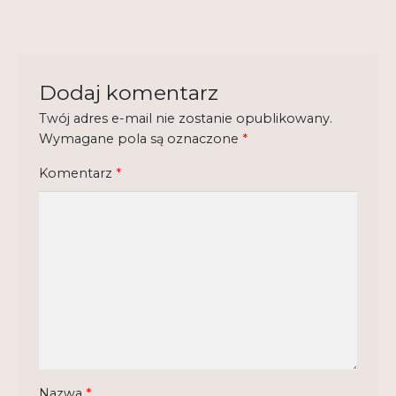
Regulamin
Shop
Dodaj komentarz
Test
Twój adres e-mail nie zostanie opublikowany.
Tutor na UPWr
Wymagane pola są oznaczone
*
Mistrzowie dydaktyki
Komentarz
*
Mistrzowie dydaktyki 2
Nazwa
*