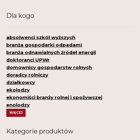
Dla kogo
absolwenci szkół wyższych
branża gospodarki odpadami
branża odnawialnych źródeł energii
doktoranci UPWr
domownicy gospodarstw rolnych
doradcy rolniczy
działkowcy
ekolodzy
ekonomiści branży rolnej i spożywczej
enolodzy
WIĘCEJ
Kategorie produktów