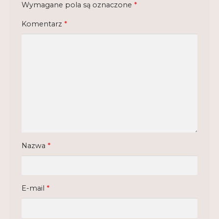
Wymagane pola są oznaczone
*
Regulamin
Komentarz
*
Shop
Test
Tutor na UPWr
Mistrzowie dydaktyki
Mistrzowie dydaktyki 2
Nazwa
*
E-mail
*