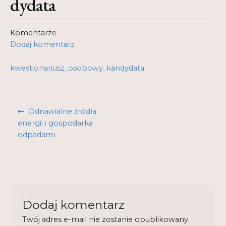
dydata
Kontakt
Komentarze
My Account
Dodaj komentarz
Nauka praktyce praktyka nauce
kwestionariusz_osobowy_kandydata
O nas
Nawigacja
Polityka Prywatności
Poprzedni
Odnawialne źródła
wpisu
wpis:
energii i gospodarka
Pomoc
odpadami
Projekt
Projekty
Realizacje
Dodaj komentarz
Realizacje
Twój adres e-mail nie zostanie opublikowany.