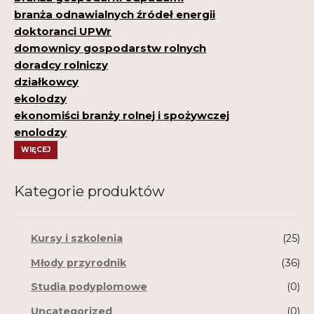
branża odnawialnych źródeł energii
doktoranci UPWr
domownicy gospodarstw rolnych
doradcy rolniczy
działkowcy
ekolodzy
ekonomiści branży rolnej i spożywczej
enolodzy
WIĘCEJ
Kategorie produktów
Kursy i szkolenia
(25)
Młody przyrodnik
(36)
Studia podyplomowe
(0)
Uncategorized
(0)