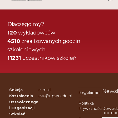
Dlaczego my?
120
wykładowców
4510
zrealizowanych godzin
szkoleniowych
11231
uczestników szkoleń
Sekcja
e-mail:
Newsl
Regulamin
Kształcenia
cku@upwr.edu.pl
Ustawicznego
Polityka
i Organizacji
Dowiadu
Prywatności
promocj
Szkoleń