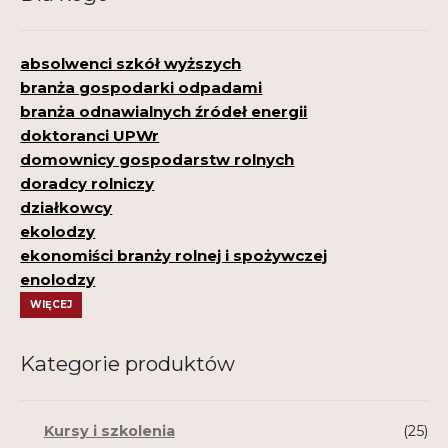
absolwenci szkół wyższych
branża gospodarki odpadami
branża odnawialnych źródeł energii
doktoranci UPWr
domownicy gospodarstw rolnych
doradcy rolniczy
działkowcy
ekolodzy
ekonomiści branży rolnej i spożywczej
enolodzy
WIĘCEJ
Kategorie produktów
Kursy i szkolenia
(25)