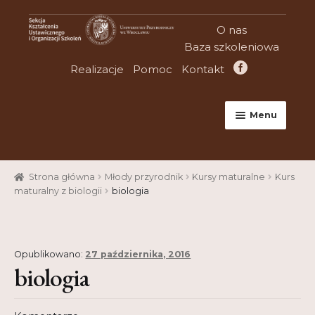
Przejdź
Przejdź
O nas
do
do
Baza szkoleniowa
nawigacji
treści
Realizacje
Pomoc
Kontakt
Menu
Strona główna
Strona główna
Młody przyrodnik
Kursy maturalne
Kurs
Aktualności
maturalny z biologii
biologia
Baza szkoleniowa
Cart
Opublikowano:
27 października, 2016
biologia
Checkout
Konferencje