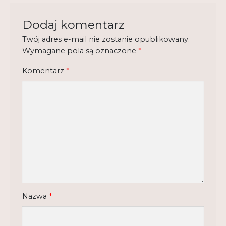
Regulamin
Dodaj komentarz
Shop
Twój adres e-mail nie zostanie opublikowany.
Wymagane pola są oznaczone
*
Test
Komentarz
*
Tutor na UPWr
Mistrzowie dydaktyki
Mistrzowie dydaktyki 2
Nazwa
*