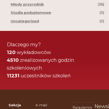
Młody przyrodnik
(36)
Studia podyplomowe
(0)
Uncategorized
(0)
Dlaczego my?
120
wykładowców
4510
zrealizowanych godzin
szkoleniowych
11231
uczestników szkoleń
Sekcja
e-mail:
Newsl
Regulamin