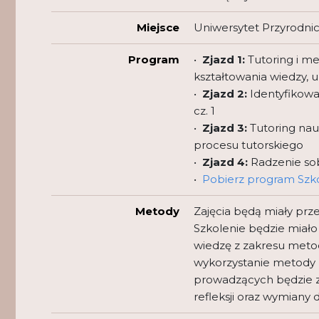
Miejsce
Uniwersytet Przyrodni
Program
•
Zjazd 1:
Tutoring i me
kształtowania wiedzy, 
•
Zjazd 2:
Identyfikowan
cz. 1
•
Zjazd 3:
Tutoring nau
procesu tutorskiego
•
Zjazd 4:
Radzenie sob
•
Pobierz program Szk
Metody
Zajęcia będą miały prz
Szkolenie będzie miało
wiedzę z zakresu metod
wykorzystanie metody 
prowadzących będzie za
refleksji oraz wymian