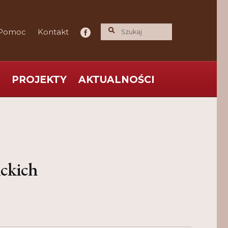
Pomoc
Kontakt
PROJEKTY
AKTUALNOŚCI
ce praktyka nauce
O nas
Polityka Prywatności
ckich