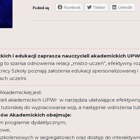
Facebook
Twitter
LinkedIn
Podziel się
ckich i edukacji zaprasza nauczycieli akademickich UPW
ng to szansa odnowienia relacji „mistrz-uczeń”, efektywny 
tnicy Szkoły poznają założenia edukacji spersonalizowanej i 
ch uczelni.
kademickiej jest:
ieli akademickich UPWr w narzędzia ułatwiające efektywną
tutorskiej do wypracowania wizji, a następnie wdrożenia t
rów Akademickich obejmuje:
ym programie dydaktycznym,
iowe,
zkoleniowych w segregatorach oraz dostęp do interaktywne