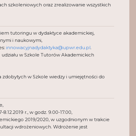
iach szkoleniowych oraz zrealizowanie wszystkich
iem tutoringu w dydaktyce akademickiej,
cznymi i naukowymi,
es:
innowacyjnadydaktyka@upwr.edu.pl
.
do udziału w Szkole Tutorów Akademickich
 zdobytych w Szkole wiedzy i umiejętności do
e,
7-8.12.2019 r., w godz. 9.00-17.00,
ademickiego 2019/2020, w uzgodnionym w trakcie
sultacji wdrożeniowych. Wdrożenie jest