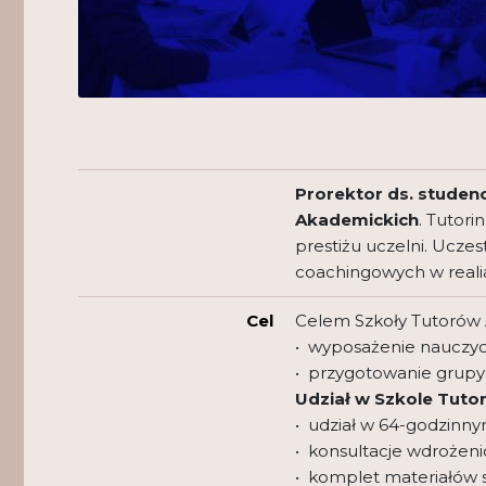
Prorektor ds. studen
Akademickich
. Tutori
prestiżu uczelni. Uczes
coachingowych w realia
Cel
Celem Szkoły Tutorów A
• wyposażenie nauczyc
• przygotowanie grupy 
Udział w Szkole Tuto
• udział w 64-godzinn
• konsultacje wdrożen
• komplet materiałów s