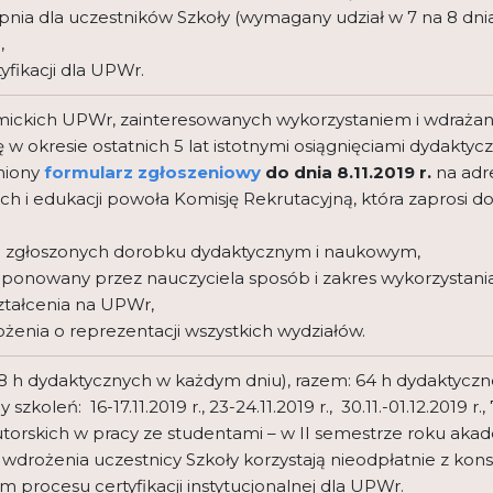
stopnia dla uczestników Szkoły (wymagany udział w 7 na 8 dn
,
yfikacji dla UPWr.
emickich UPWr, zainteresowanych wykorzystaniem i wdrażan
 w okresie ostatnich 5 lat istotnymi osiągnięciami dydakty
łniony
formularz zgłoszeniowy
do dnia 8.11.2019 r.
na adr
ich i edukacji powoła Komisję Rekrutacyjną, która zaprosi 
d zgłoszonych dorobku dydaktycznym i naukowym,
ponowany przez nauczyciela sposób i zakres wykorzystania
ztałcenia na UPWr,
ożenia o reprezentacji wszystkich wydziałów.
(8 h dydaktycznych w każdym dniu), razem: 64 h dydaktyczn
oleń: 16-17.11.2019 r., 23-24.11.2019 r., 30.11.-01.12.2019 r., 
utorskich w pracy ze studentami – w II semestrze roku ak
s wdrożenia uczestnicy Szkoły korzystają nieodpłatnie z kon
rocesu certyfikacji instytucjonalnej dla UPWr.