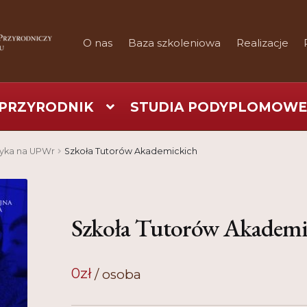
O nas
Baza szkoleniowa
Realizacje
PRZYRODNIK
STUDIA PODYPLOMOWE
art
Checkout
Konferencje
Kontakt
My Account
Nauka prakty
tyka na UPWr
Szkoła Tutorów Akademickich
Regulamin
Shop
Test
Tutor na UPWr
Szkoła Tutorów Akademi
0
zł