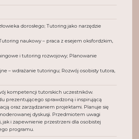
łowieka dorosłego; Tutoring jako narzędzie
; Tutoring naukowy – praca z esejem oksfordzkim,
ningowe i tutoring rozwojowy; Planowanie
e – wdrażanie tutoringu; Rozwój osobisty tutora,
ój kompetencji tutorskich uczestników.
u prezentującego sprawdzoną i inspirującą
ją oraz zarządzaniem projektami. Planuje się
z moderowanej dyskusji. Przedmiotem uwagi
ak i zapewnienie przestrzeni dla osobistej
nego programu.