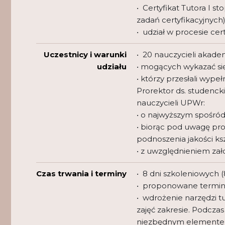
• Certyfikat Tutora I 
zadań certyfikacyjnych)
• udział w procesie cert
Uczestnicy i warunki
• 20 nauczycieli akad
udziału
• mogących wykazać się
• którzy przesłali wype
Prorektor ds. studenck
nauczycieli UPWr:
• o najwyższym spośró
• biorąc pod uwagę pro
podnoszenia jakości ks
• z uwzględnieniem zał
Czas trwania i terminy
• 8 dni szkoleniowych 
• proponowane terminy szk
• wdrożenie narzędzi t
zajęć zakresie. Podcza
niezbędnym elementem p