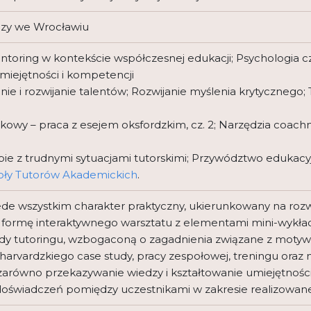
czy we Wrocławiu
ntoring w kontekście współczesnej edukacji; Psychologia cz
umiejętności i kompetencji
ie i rozwijanie talentów; Rozwijanie myślenia krytycznego
kowy – praca z esejem oksfordzkim, cz. 2; Narzędzia coach
ie z trudnymi sytuacjami tutorskimi; Przywództwo edukacyjn
oły Tutorów Akademickich
.
ede wszystkim charakter praktyczny, ukierunkowany na rozw
 formę interaktywnego warsztatu z elementami mini-wykład
y tutoringu, wzbogaconą o zagadnienia związane z motywac
harvardzkiego case study, pracy zespołowej, treningu ora
równo przekazywanie wiedzy i kształtowanie umiejętności, j
y doświadczeń pomiędzy uczestnikami w zakresie realizowa