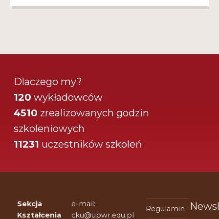
Dlaczego my?
120
wykładowców
4510
zrealizowanych godzin
szkoleniowych
11231
uczestników szkoleń
Sekcja
e-mail:
Newsl
Regulamin
Kształcenia
cku@upwr.edu.pl