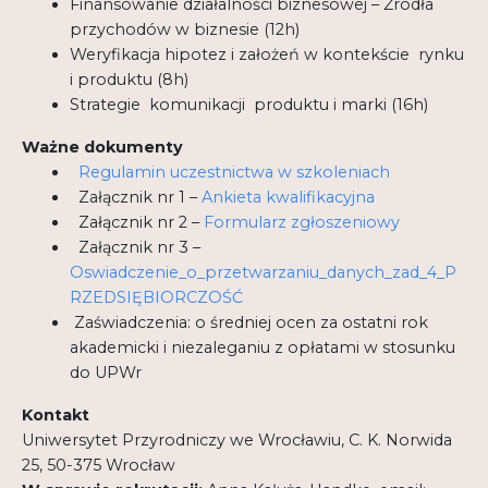
Finansowanie działalności biznesowej – Źródła
przychodów w biznesie (12h)
Weryfikacja hipotez i założeń w kontekście rynku
i produktu (8h)
Strategie komunikacji produktu i marki (16h)
Ważne dokumenty
Regulamin uczestnictwa w szkoleniach
Załącznik nr 1 –
Ankieta kwalifikacyjna
Załącznik nr 2 –
Formularz zgłoszeniowy
Załącznik nr 3 –
Oswiadczenie_o_przetwarzaniu_danych_zad_4_P
RZEDSIĘBIORCZOŚĆ
Zaświadczenia: o średniej ocen za ostatni rok
akademicki i niezaleganiu z opłatami w stosunku
do UPWr
Kontakt
Uniwersytet Przyrodniczy we Wrocławiu, C. K. Norwida
25, 50-375 Wrocław