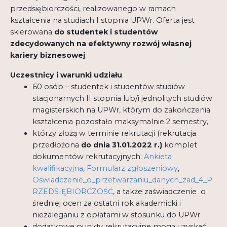
przedsiębiorczości, realizowanego w ramach
kształcenia na studiach I stopnia UPWr. Oferta jest
skierowana
do studentek i studentów
zdecydowanych na efektywny rozwój własnej
kariery biznesowej
.
Uczestnicy i warunki udziału
60 osób – studentek i studentów studiów
stacjonarnych II stopnia lub/i jednolitych studiów
magisterskich na UPWr, którym do zakończenia
kształcenia pozostało maksymalnie 2 semestry,
którzy złożą w terminie rekrutacji (rekrutacja
przedłożona
do dnia 31.01.2022 r.)
komplet
dokumentów rekrutacyjnych:
Ankieta
kwalifikacyjna
,
Formularz zgłoszeniowy
,
Oswiadczenie_o_przetwarzaniu_danych_zad_4_P
RZEDSIĘBIORCZOŚĆ
, a także zaświadczenie o
średniej ocen za ostatni rok akademicki i
niezaleganiu z opłatami w stosunku do UPWr
dodatkowe punkty rekrutacyjne mogą uzyskać