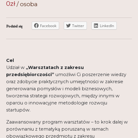
0
zł
Regulamin
Shop
Facebook
Twitter
LinkedIn
Podziel się
Test
Tutor na UPWr
Mistrzowie dydaktyki
Cel
Mistrzowie dydaktyki 2
Udział w
„Warsztatach z zakresu
przedsiębiorczości”
umożliwi Ci poszerzenie wiedzy
oraz zdobycie praktycznych umiejętności w zakresie
generowania pomysłów i modeli biznesowych,
tworzenia strategii rozwojowych, między innymi w
oparciu o innowacyjne metodologie rozwoju
startupów.
Zaawansowany program warsztatów – to krok dalej w
porównaniu z tematyką poruszaną w ramach
obowiązkowego przedmiotu z zakresu