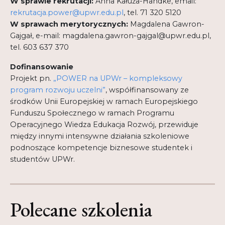
W sprawie rekrutacji:
Anna Kałuża-Handke, email:
rekrutacja.power@upwr.edu.pl
, tel. 71 320 5120
W sprawach merytorycznych:
Magdalena Gawron-
Gajgał, e-mail: magdalena.gawron-gajgal@upwr.edu.pl,
tel. 603 637 370
Dofinansowanie
Projekt pn.
„POWER na UPWr – kompleksowy
program rozwoju uczelni”
, współfinansowany ze
środków Unii Europejskiej w ramach Europejskiego
Funduszu Społecznego w ramach Programu
Operacyjnego Wiedza Edukacja Rozwój, przewiduje
między innymi intensywne działania szkoleniowe
podnoszące kompetencje biznesowe studentek i
studentów UPWr.