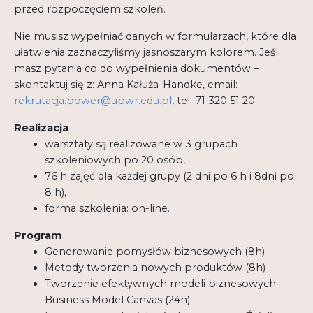
przed rozpoczęciem szkoleń.
Nie musisz wypełniać danych w formularzach, które dla
ułatwienia zaznaczyliśmy jasnoszarym kolorem. Jeśli
masz pytania co do wypełnienia dokumentów –
skontaktuj się z: Anna Kałuża-Handke, email:
rekrutacja.power@upwr.edu.pl
, tel. 71 320 51 20.
Realizacja
warsztaty są realizowane w 3 grupach
szkoleniowych po 20 osób,
76 h zajęć dla każdej grupy (2 dni po 6 h i 8dni po
8 h),
forma szkolenia: on-line.
Program
Generowanie pomysłów biznesowych (8h)
Metody tworzenia nowych produktów (8h)
Tworzenie efektywnych modeli biznesowych –
Business Model Canvas (24h)