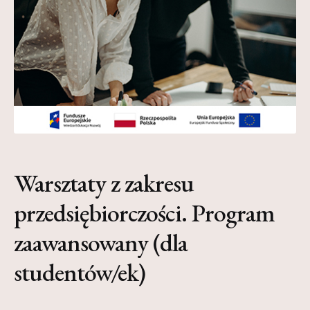
Kontakt
My Account
Nauka praktyce praktyka nauce
O nas
Polityka Prywatności
Pomoc
Warsztaty z zakresu
Projekt
przedsiębiorczości. Program
Projekty
zaawansowany (dla
Realizacje
studentów/ek)
Realizacje